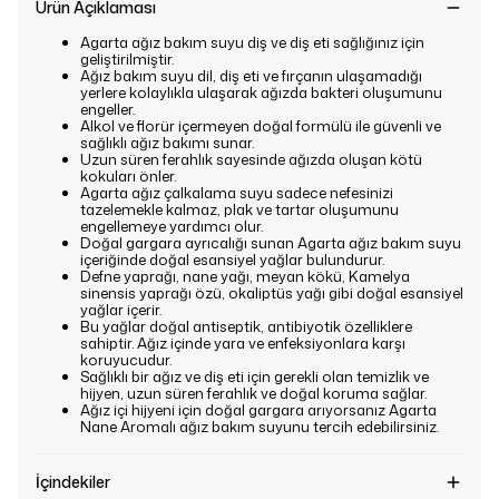
Ürün Açıklaması
Agarta ağız bakım suyu diş ve diş eti sağlığınız için
geliştirilmiştir.
Ağız bakım suyu dil, diş eti ve fırçanın ulaşamadığı
yerlere kolaylıkla ulaşarak ağızda bakteri oluşumunu
engeller.
Alkol ve florür içermeyen doğal formülü ile güvenli ve
sağlıklı ağız bakımı sunar.
Uzun süren ferahlık sayesinde ağızda oluşan kötü
kokuları önler.
Agarta ağız çalkalama suyu sadece nefesinizi
tazelemekle kalmaz, plak ve tartar oluşumunu
engellemeye yardımcı olur.
Doğal gargara ayrıcalığı sunan Agarta ağız bakım suyu
içeriğinde doğal esansiyel yağlar bulundurur.
Defne yaprağı, nane yağı, meyan kökü, Kamelya
sinensis yaprağı özü, okaliptüs yağı gibi doğal esansiyel
yağlar içerir.
Bu yağlar doğal antiseptik, antibiyotik özelliklere
sahiptir. Ağız içinde yara ve enfeksiyonlara karşı
koruyucudur.
Sağlıklı bir ağız ve diş eti için gerekli olan temizlik ve
hijyen, uzun süren ferahlık ve doğal koruma sağlar.
Ağız içi hijyeni için doğal gargara arıyorsanız Agarta
Nane Aromalı ağız bakım suyunu tercih edebilirsiniz.
İçindekiler