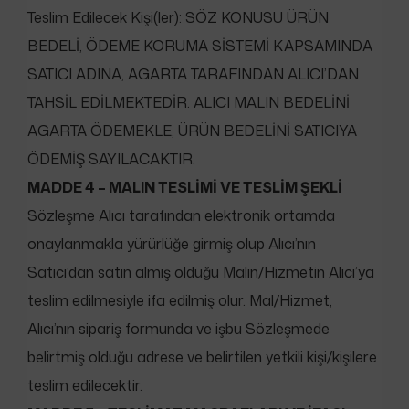
Teslim Edilecek Kişi(ler): SÖZ KONUSU ÜRÜN
BEDELİ, ÖDEME KORUMA SİSTEMİ KAPSAMINDA
SATICI ADINA, AGARTA TARAFINDAN ALICI’DAN
TAHSİL EDİLMEKTEDİR. ALICI MALIN BEDELİNİ
AGARTA ÖDEMEKLE, ÜRÜN BEDELİNİ SATICIYA
ÖDEMİŞ SAYILACAKTIR.
MADDE 4 – MALIN TESLİMİ VE TESLİM ŞEKLİ
Sözleşme Alıcı tarafından elektronik ortamda
onaylanmakla yürürlüğe girmiş olup Alıcı’nın
Satıcı’dan satın almış olduğu Malın/Hizmetin Alıcı’ya
teslim edilmesiyle ifa edilmiş olur. Mal/Hizmet,
Alıcı’nın sipariş formunda ve işbu Sözleşmede
belirtmiş olduğu adrese ve belirtilen yetkili kişi/kişilere
teslim edilecektir.