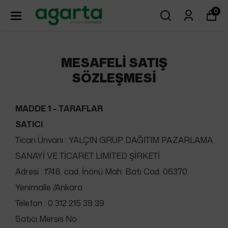
0
MESAFELI SATIŞ
SÖZLEŞMESI
MADDE 1 – TARAFLAR
SATICI
Ticari Ünvanı : YALÇIN GRUP DAĞITIM PAZARLAMA
SANAYİ VE TİCARET LİMİTED ŞİRKETİ
Adresi : 1748. cad. İnönü Mah. Batı Cad. 06370
Yenimalle /Ankara
Telefon : 0 312 215 39 39
Satıcı Mersis No :