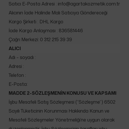
Satıcı E-Posta Adresi :
info@agartakozmetik.com.tr
Alıcının İade Halinde Malı Satıcıya Göndereceği
Kargo Şirketi : DHL Kargo
İade Kargo Anlaşması :
836581446
Çağrı Merkezi: 0 312 215 39 39
ALICI
Adı – soyadı :
Adresi :
Telefon :
E-Posta:
MADDE 2-SÖZLEŞMENİN KONUSU VE KAPSAMI
İşbu Mesafeli Satış Sözleşmesi (“Sözleşme”) 6502
Sayılı Tüketicinin Korunması Hakkında Kanun ve
Mesafeli Sözleşmeler Yönetmeliği’ne uygun olarak
düzenlenmiştir. İşbu Sözleşme’nin tarafları işbu