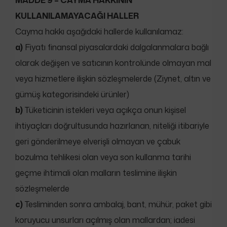
MADDE 9 – CAYMA HAKKININ
KULLANILAMAYACAĞI HALLER
Cayma hakkı aşağıdaki hallerde kullanılamaz:
a)
Fiyatı finansal piyasalardaki dalgalanmalara bağlı
olarak değişen ve satıcının kontrolünde olmayan mal
veya hizmetlere ilişkin sözleşmelerde (Ziynet, altın ve
gümüş kategorisindeki ürünler)
b)
Tüketicinin istekleri veya açıkça onun kişisel
ihtiyaçları doğrultusunda hazırlanan, niteliği itibariyle
geri gönderilmeye elverişli olmayan ve çabuk
bozulma tehlikesi olan veya son kullanma tarihi
geçme ihtimali olan malların teslimine ilişkin
sözleşmelerde
c)
Tesliminden sonra ambalaj, bant, mühür, paket gibi
koruyucu unsurları açılmış olan mallardan; iadesi