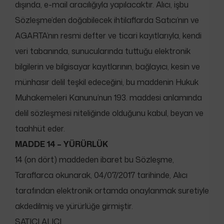
dışında, e-mail aracılığıyla yapılacaktır. Alıcı, işbu
Sözleşme’den doğabilecek ihtilaflarda Satıcı’nın ve
AGARTA’nın resmi defter ve ticari kayıtlarıyla, kendi
veri tabanında, sunucularında tuttuğu elektronik
bilgilerin ve bilgisayar kayıtlarının, bağlayıcı, kesin ve
münhasır delil teşkil edeceğini, bu maddenin Hukuk
Muhakemeleri Kanunu’nun 193. maddesi anlamında
delil sözleşmesi niteliğinde olduğunu kabul, beyan ve
taahhüt eder.
MADDE 14 – YÜRÜRLÜK
14 (on dört) maddeden ibaret bu Sözleşme,
Taraflarca okunarak, 04/07/2017 tarihinde, Alıcı
tarafından elektronik ortamda onaylanmak suretiyle
akdedilmiş ve yürürlüğe girmiştir.
SATICI ALICI