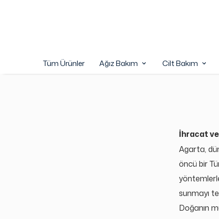
Tüm Ürünler
Ağız Bakım
Cilt Bakım
İhracat ve 
Agarta, d
ü
ö
ncü bir T
y
ö
ntemlerle
sunmayı tem
Doğanın mu