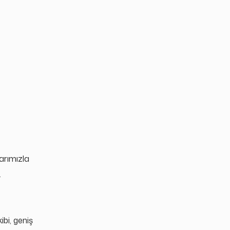
arımızla
.
bi, geniş