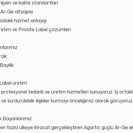
ijyen ve kalite standartları
Ar-Ge altyapısı
odaklı hizmet anlayışı
retim ve Private Label çözümleri
nlarımız
rak;
Bayilik
 Label
üretim
 profesyonel tedarik ve üretim hizmetleri sunuyoruz. İş ortakl
ve sürdürülebilir ilişkiler kurmayı önceliğimiz olarak g
ö
rüyoruz
ı Başarılarımız
en fazla ülkeye ihracat gerçekleştiren Agarta, güçlü Ar-Ge eki