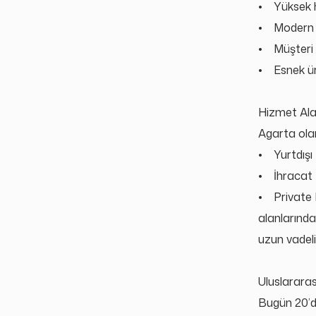
•
Y
üksek h
•
Modern 
•
Müşteri 
•
Esnek ü
Hizmet Ala
Agarta ola
•
Yurtdışı 
•
İhracat
•
Private
alanlarında
uzun vadeli 
Uluslararas
Bugün 20
’
d