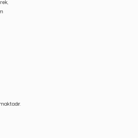
rek,
am
ımaktadır.