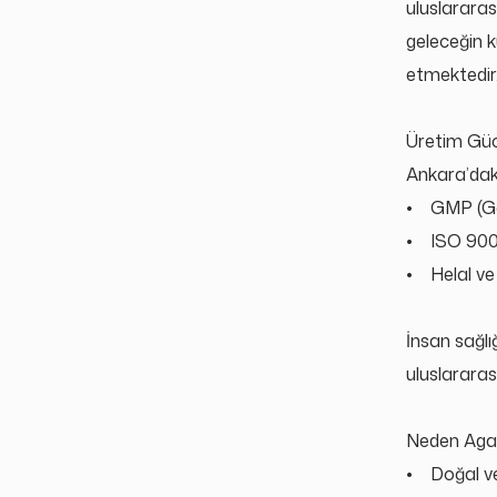
uluslarara
geleceğin k
etmektedir
Ü
retim G
Ankara
’
dak
•
GMP (Go
•
ISO 9001
•
Helal ve
İnsan sağlı
uluslararas
Neden Aga
•
Doğal ve