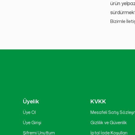
ürün yelpaz
sürdürmekt
Bizimle İlet
Üyelik
KVKK
Üye Ol
Mesafeli Satış Sözleş
Üye Girişi
Gizlilik ve Güvenlik
Şifremi Unuttum
İptal İade Koşulları