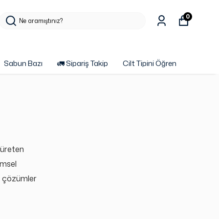
0
Sabun Bazı
🚛 Sipariş Takip
Cilt Tipini Öğren
 ü
reten
imsel
lir çözümler