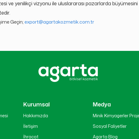
esi ve yenilikçi vizyonu ile uluslararası pazarlarda büyümesini k
edir.
işime Geçin;
export@agartakozmetik.com.tr
Kurumsal
Medya
mesi
Hakkımızda
Minik Kimyagerler Proj
İletişim
Sosyal Faliyetler
İhracat
Agarta Blog