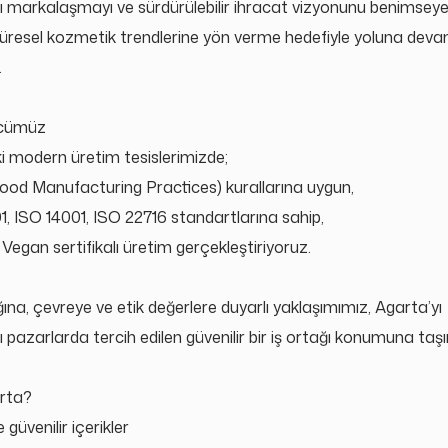
sı markalaşmayı
ve s
ürdürülebilir ihracat vizyonunu benimseye
üresel kozmetik trendlerine y
ö
n verme hedefiyle yoluna dev
.
ücümüz
i modern üretim tesislerimizde;
od Manufacturing Practices) kurallar
ına uygun,
, ISO 14001, ISO 22716 standartlarına sahip,
 Vegan sertifikalı üretim gerçekleştiriyoruz.
ğına, çevreye ve etik değerlere duyarlı yaklaşımımı
z, Agarta
’
yı
ı pazarlarda tercih edilen güvenilir bir iş ortağı konumuna taş
rta?
 güvenilir içerikler