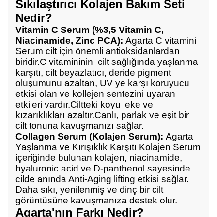
Sıkılaştırıcı Kolajen Bakım Seti
Nedir?
Vitamin C Serum (%3,5 Vitamin C,
Niacinamide, Zinc PCA):
Agarta C vitamini
Serum cilt için önemli antioksidanlardan
biridir.C vitamininin cilt sağlığında yaşlanma
karşıtı, cilt beyazlatıcı, deride pigment
oluşumunu azaltan, UV ye karşı koruyucu
etkisi olan ve kollejen sentezini uyaran
etkileri vardır.Ciltteki koyu leke ve
kızarıklıkları azaltır.Canlı, parlak ve eşit bir
cilt tonuna kavuşmanızı sağlar.
Collagen Serum (Kolajen Serum):
Agarta
Yaşlanma ve Kırışıklık Karşıtı Kolajen Serum
içeriğinde bulunan kolajen, niacinamide,
hyaluronic acid ve D-panthenol sayesinde
cilde anında Anti-Aging lifting etkisi sağlar.
Daha sıkı, yenilenmiş ve dinç bir cilt
görüntüsüne kavuşmanıza destek olur.
Agarta'nın Farkı Nedir?