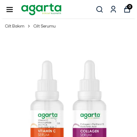
0
Cilt Bakım
Cilt Serumu