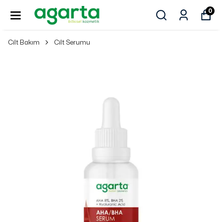
0
Cilt Bakım
Cilt Serumu