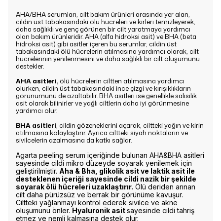
AHA/BHA serumları, cilt bakım ürünleri arasında yer alan,
cildin üst tabakasındaki ölü hücreleri ve kirleri temizleyerek,
daha sağlıklı ve genç görünen bir cilt yaratmaya yardımcı
olan bakım ürünleridir. AHA (alfa hidroksi asit) ve BHA (beta
hidroksi asit) gibi asitler içeren bu serumlar, cildin üst
tabakasındaki ölü hücrelerin atılmasına yardımcı olarak, cilt
hücrelerinin yenilenmesini ve daha sağlıklı bir cilt oluşumunu
destekler.
AHA asitleri,
ölü hücrelerin ciltten atılmasına yardımcı
olurken, cildin üst tabakasındaki ince çizgi ve kırışıklıkların
görünümünü de azaltabilir. BHA asitleri ise genellikle salisilik
asit olarak bilinirler ve yağlı ciltlerin daha iyi görünmesine
yardımcı olur.
BHA asitleri
, cildin gözeneklerini açarak, ciltteki yağın ve kirin
atılmasına kolaylaştırır. Ayrıca ciltteki siyah noktaların ve
sivilcelerin azalmasına da katkı sağlar.
Agarta peeling serum içeriğinde bulunan AHA&BHA asitleri
sayesinde cildi mikro düzeyde soyarak yenilemek için
geliştirilmiştir.
Aha & Bha, glikolik asit ve laktik asit ile
desteklenen içeriği sayesinde cildi nazik bir şekilde
soyarak ölü hücreleri uzaklaştırır.
Ölü deriden arınan
cilt daha pürüzsüz ve berrak bir görünüme kavuşur.
Ciltteki yağlanmayı kontrol ederek sivilce ve akne
oluşumunu önler.
Hyaluronik asit
sayesinde cildi tahriş
etmez ve nemli kalmasına destek olur.