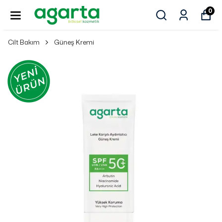
0
Cilt Bakım
Güneş Kremi