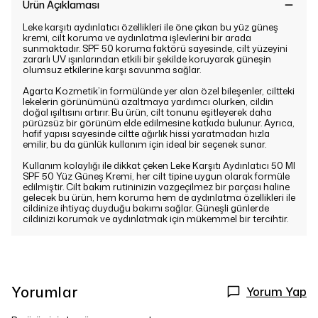
Ürün Açıklaması
Leke karşıtı aydınlatıcı özellikleri ile öne çıkan bu yüz güneş
kremi, cilt koruma ve aydınlatma işlevlerini bir arada
sunmaktadır. SPF 50 koruma faktörü sayesinde, cilt yüzeyini
zararlı UV ışınlarından etkili bir şekilde koruyarak güneşin
olumsuz etkilerine karşı savunma sağlar.
Agarta Kozmetik’in formülünde yer alan özel bileşenler, ciltteki
lekelerin görünümünü azaltmaya yardımcı olurken, cildin
doğal ışıltısını artırır. Bu ürün, cilt tonunu eşitleyerek daha
pürüzsüz bir görünüm elde edilmesine katkıda bulunur. Ayrıca,
hafif yapısı sayesinde ciltte ağırlık hissi yaratmadan hızla
emilir, bu da günlük kullanım için ideal bir seçenek sunar.
Kullanım kolaylığı ile dikkat çeken Leke Karşıtı Aydınlatıcı 50 Ml
SPF 50 Yüz Güneş Kremi, her cilt tipine uygun olarak formüle
edilmiştir. Cilt bakım rutininizin vazgeçilmez bir parçası haline
gelecek bu ürün, hem koruma hem de aydınlatma özellikleri ile
cildinize ihtiyaç duyduğu bakımı sağlar. Güneşli günlerde
cildinizi korumak ve aydınlatmak için mükemmel bir tercihtir.
Yorumlar
Yorum Yap