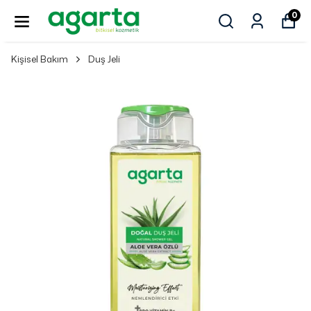
0
Kişisel Bakım
Duş Jeli