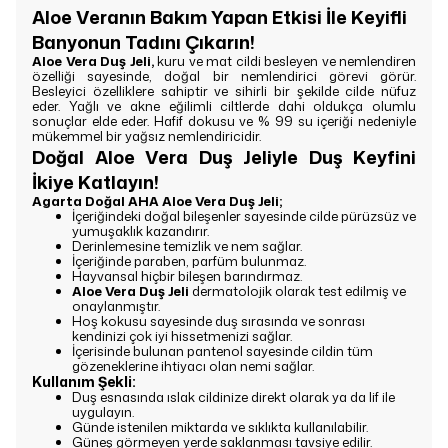
Aloe Veranın Bakım Yapan Etkisi İle Keyifli
Banyonun Tadını Çıkarın!
Aloe Vera Duş Jeli,
kuru ve mat cildi besleyen ve nemlendiren
özelliği sayesinde, doğal bir nemlendirici görevi görür.
Besleyici özelliklere sahiptir ve sihirli bir şekilde cilde nüfuz
eder. Yağlı ve akne eğilimli ciltlerde dahi oldukça olumlu
sonuçlar elde eder. Hafif dokusu ve % 99 su içeriği nedeniyle
mükemmel bir yağsız nemlendiricidir.
Doğal Aloe Vera Duş Jeliyle Duş Keyfini
İkiye Katlayın!
Agarta Doğal AHA Aloe Vera Duş Jeli;
İçeriğindeki doğal bileşenler sayesinde cilde pürüzsüz ve
yumuşaklık kazandırır.
Derinlemesine temizlik ve nem sağlar.
İçeriğinde paraben, parfüm bulunmaz.
Hayvansal hiçbir bileşen barındırmaz.
Aloe Vera Duş Jeli
d
ermatolojik olarak test edilmiş ve
onaylanmıştır.
Hoş kokusu sayesinde duş sırasında ve sonrası
kendinizi çok iyi hissetmenizi sağlar.
İçerisinde bulunan pantenol sayesinde cildin tüm
gözeneklerine ihtiyacı olan nemi sağlar.
Kullanım Şekli:
Duş esnasında ıslak cildinize direkt olarak ya da lif ile
uygulayın.
Günde istenilen miktarda ve sıklıkta kullanılabilir.
Güneş görmeyen yerde saklanması tavsiye edilir.