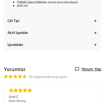
Ciltteki işlevi bittikten sonra iyice durulayın.
400 ml.
Cilt Tipi
Aktif İçerikler
İçindekiler
Yorumlar
Yorum Yap
29 değerlendirmeye göre
Aysel
Ç.
Satın Alınmış