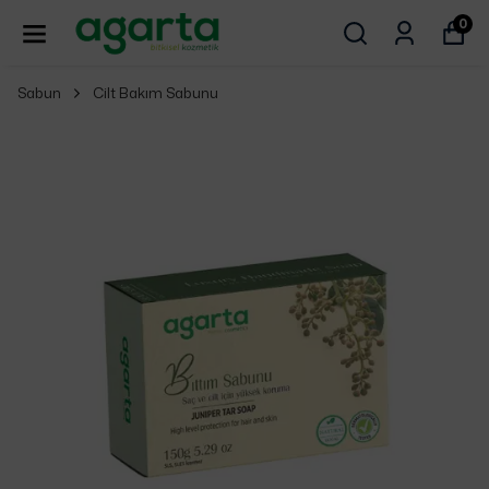
0
Sabun
Cilt Bakım Sabunu