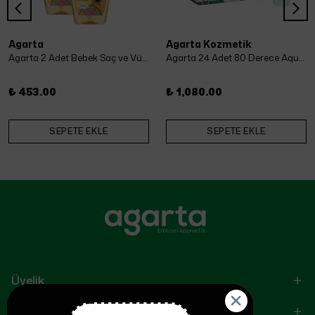
Agarta
Agarta Kozmetik
Agarta 2 Adet Bebek Saç ve Vücut Şampuanı 500 Ml x 2 Adet
Agarta 24 Adet 80 Derece Aqua Kolonya 50 ml
₺ 453.00
₺ 1,080.00
SEPETE EKLE
SEPETE EKLE
Üyelik
KVKK