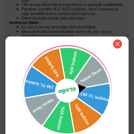
olur.
Cilt ve saç derisinde ki kaşıntılara iyi gelecek özelliktedir.
Paraben, parafin SLS, SLES, parfüm, alkol, hayvansal
yağ, sentetik esans ve kimyasal içermez.
Dermatolojik olarak test edilmiştir.
Kullanım Şekli:
El, vücut ve saç temizliğinde kullanılabilir.
Ilık su ile hafifçe köpürttükten sonra el, yüz, vücut
temizliğinde kullanabilirsiniz.
Saç diplerine masaj yaparak, bol ve ılık su ile durulayın.
Sabunun kullanım ömrünü uzatmak için, kullanım
sonrasında nemli zeminde bulundurmamaya özen
gösterin.
150 gr.
Yorumlar
Yorum Yap
11 değerlendirmeye göre
recep
u.