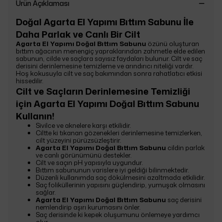
Ürün Açıklaması
Doğal Agarta El Yapımı Bıttım Sabunu İle
Daha Parlak ve Canlı Bir Cilt
Agarta El Yapımı Doğal Bıttım Sabunu
özünü oluşturan
bıttım ağacının menengiç yapraklarından zahmetle elde edilen
sabunun, cilde ve saçlara sayısız faydaları bulunur. Cilt ve saç
derisini derinlemesine temizleme ve arındırıcı niteliği vardır.
Hoş kokusuyla cilt ve saç bakımından sonra rahatlatıcı etkisi
hissedilir.
Cilt ve Saçların Derinlemesine Temizliği
için Agarta El Yapımı Doğal Bıttım Sabunu
Kullanın!
Sivilce ve aknelere karşı etkilidir.
Ciltte ki tıkanan gözenekleri derinlemesine temizlerken,
cilt yüzeyini pürüzsüzleştirir.
Agarta El Yapımı Doğal Bıttım Sabunu
cildin parlak
ve canlı görünümünü destekler.
Cilt ve saçın pH yapısıyla uygundur.
Bıttım sabununun varislere iyi geldiği bilinmektedir.
Düzenli kullanımda saç dökülmesini azaltmada etkilidir.
Saç foliküllerinin yapısını güçlendirip, yumuşak olmasını
sağlar.
Agarta El Yapımı Doğal Bıttım Sabunu
saç derisini
nemlendirip aşırı kurumasını önler.
Saç derisinde ki kepek oluşumunu önlemeye yardımcı