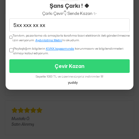
Satın Alınmış
Şans Çarkı ! 🍀
Çarkı Çevir👇 Sende Kazan ✨
Tanıtım, pazarlama vb. amaçlarla tarafıma ticari elektronik ileti gönderilmesine
TUĞBA
Ü.
izin veriyorum.
Aydınlatma Metni
'ni okudum.
Satın Alınmış
Paylaştığım bilgilerin
KVKK kapsamında
korunmasını ve bilgilendirmeleri
almayı kabul ediyorum.
Çevir Kazan
Sepette 1000 TL ve üzerine sürpriz indirimler 🌸
Tugay
M.
yuddy
Satın Alınmış
Mustafa
Ö.
Satın Alınmış