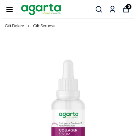
0
Cilt Bakım
Cilt Serumu