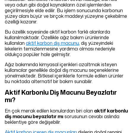
veya odun gibi doğal kaynakların özel işlemlerden
geçirilmesiyle elde edilir. Bu işlem sonucunda karbonun
yüzey alanı büyür ve birçok maddeyi yüzeyine çekebilme
özelliği kazanır.
Bu özellik sayesinde aktif karbon farklı alanlarda
kullanılmaktadır. Özellikle ağız bakım ürünlerinde
kullanılan
aktif karbon diş macunu
, diş yüzeyindeki
lekelerin temizlenmesine yardımcı olması nedeniyle
oldukça popüler hale gelmiştir.
Ağız bakımında kimyasal içerikleri azaltmak isteyen
kullanıcılar genellikle doğal diş macunu seçeneklerine
yönelmektedir. Bitkisel içeriklerle formüle edilen ürünler
bu noktada alternatif bir bakım sunabilir.
Aktif Karbonlu Diş Macunu Beyazlatır
mı?
En çok merak edilen konulardan biri olan
aktif karbonlu
diş macunu beyazlatır mı
sorusunun cevabı aslında
beklentiye göre değişebilir.
Aktif karbon içeren diş macunları
dişlerin doğal rengini