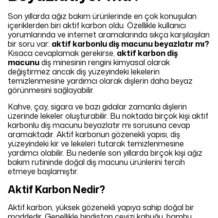
Son yıllarda ağız bakım ürünlerinde en çok konuşulan
içeriklerden biri aktif karbon oldu. Özellikle kullanıcı
yorumlarında ve internet aramalarında sıkça karşılaşılan
bir soru var:
aktif karbonlu diş macunu beyazlatır mı?
Kısaca cevaplamak gerekirse,
aktif karbon diş
macunu
diş minesinin rengini kimyasal olarak
değiştirmez ancak diş yüzeyindeki lekelerin
temizlenmesine yardımcı olarak dişlerin daha beyaz
görünmesini sağlayabilir.
Kahve, çay, sigara ve bazı gıdalar zamanla dişlerin
üzerinde lekeler oluşturabilir. Bu noktada birçok kişi aktif
karbonlu diş macunu beyazlatır mı sorusuna cevap
aramaktadır. Aktif karbonun gözenekli yapısı, diş
yüzeyindeki kir ve lekeleri tutarak temizlenmesine
yardımcı olabilir. Bu nedenle son yıllarda birçok kişi ağız
bakım rutininde doğal diş macunu ürünlerini tercih
etmeye başlamıştır.
Aktif Karbon Nedir?
Aktif karbon, yüksek gözenekli yapıya sahip doğal bir
maddedir. Genellikle hindistan cevizi kabuğu, bambu