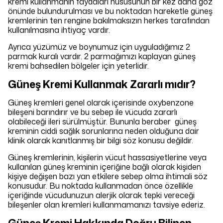
kremi kullanmanın faydaları hususunun bir kez daha göz
önünde bulundurulması ve bu noktadan hareketle güneş
kremlerinin ten rengine bakılmaksızın herkes tarafından
kullanılmasına ihtiyaç vardır.
Ayrıca yüzümüz ve boynumuz için uyguladığımız 2
parmak kuralı vardır. 2 parmağımızı kaplayan güneş
kremi bahsedilen bölgeler için yeterlidir.
Güneş Kremi Kullanmak Zararlı mıdır?
Güneş kremleri genel olarak içerisinde oxybenzone
bileşeni barındırır ve bu sebep ile vücuda zararlı
olabileceği ileri sürülmüştür. Bununla beraber güneş
kreminin ciddi sağlık sorunlarına neden olduğuna dair
klinik olarak kanıtlanmış bir bilgi söz konusu değildir.
Güneş kremlerinin, kişilerin vücut hassasiyetlerine veya
kullanılan güneş kreminin içeriğine bağlı olarak kişiden
kişiye değişen bazı yan etkilere sebep olma ihtimali söz
konusudur. Bu noktada kullanmadan önce özellikle
içeriğinde vücudunuzun alerjik olarak tepki vereceği
bileşenler olan kremleri kullanmamanızı tavsiye ederiz.
Güneş Kremi Hakkında Doğru Bilinen