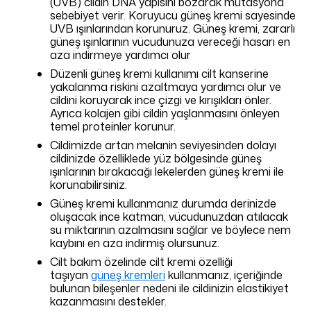
(UVB) cildin DNA yapısını bozarak mutasyona
sebebiyet verir. Koruyucu güneş kremi sayesinde
UVB ışınlarından korunuruz. Güneş kremi, zararlı
güneş ışınlarının vücudunuza vereceği hasarı en
aza indirmeye yardımcı olur
Düzenli güneş kremi kullanımı cilt kanserine
yakalanma riskini azaltmaya yardımcı olur ve
cildini koruyarak ince çizgi ve kırışıkları önler.
Ayrıca kolajen gibi cildin yaşlanmasını önleyen
temel proteinler korunur.
Cildimizde artan melanin seviyesinden dolayı
cildinizde özelliklede yüz bölgesinde güneş
ışınlarının bırakacağı lekelerden güneş kremi ile
korunabilirsiniz.
Güneş kremi kullanmanız durumda derinizde
oluşacak ince katman, vücudunuzdan atılacak
su miktarının azalmasını sağlar ve böylece nem
kaybını en aza indirmiş olursunuz.
Cilt bakım özelinde cilt kremi
özelliği
taşıyan
güneş kremleri
kullanmanız, içeriğinde
bulunan bileşenler nedeni ile cildinizin elastikiyet
kazanmasını destekler.