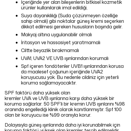
İçeriğinde yer alan bileşenlerin bitkisel kozmetik
ürünler
kullanılarak imal edildiği,
Suya dayanıklılığı (Suda çözünmeyen özelliğe
sahip olmalı) gibi noktalar güneş kremi seçerken
dikkat edilmesi gereken hususların başında gelir.
Makyaj altına uygulanabilir olmalı
İritasyon ve hassasiyet yaratmamalı
Ciltte beyazlık bırakmamalı
UVA1, UVA2 VE UVB ışınlarından korumalı
Spf içeren fondötenler UVB1 ışınlarından korusa
da maalesef çoğunun içeriğinde UVA2
koruyucusu yok. Bu nedenle cildiniz için yeterli
koruma sağlamayacaktır.
SPF faktörü daha yüksek olan
kremler UVA ve UVB ışınlarına karşı daha yüksek bir
koruma sağlarlar. 50 SPF’li bir kremin UVB ışınlarını %98
oranında engellediği klinik olarak kanıtlanmıştır. Spf 100
olan bir koruyucu ise %99 oranıyla korur.
Dolayısıyla güneş ışınlarında daha iyi korunabilmek için
koruma faktörü yüksek olan kremler tercih edilmelidir.