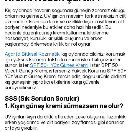
Kış aylarında havanın soğuması güneşin zararsız olduğu
anlamına gelmez. UV ışınları mevsim fark etmeksizin cilt
üzerinde etkisini sürdürür ve özellikle kışın zayıflayan cilt
bariyeri nedeniyle bu etkiler daha hızlı hissedilir. Bu
nedenle düzenli güneş kremi kullanımı; lekelenme,
hassasiyet, kuruluk, kırışıklık oluşumu ve erken
yaşlanmayı önlemede kritik bir rol oynar.
Agarta Bitkisel Kozmetik
, kış aylarında cildinizi korumak
için yüksek koruma faktörlü ürünleriyle etkili çözümler
sunar. İster
SPF 50+ Yüz Güneş Kremi
, ister SPF 50+
Vücut Güneş Kremi, isterseniz Yüksek Koruma SPF 50+
Yüz Vücut Güneş Kremi tercih edin; doğru ürünle cildinizi
kış güneşinin yıpratıcı etkilerine karşı güvenle
koruyabilirsiniz.
SSS (Sık Sorulan Sorular)
1. Kışın güneş kremi sürmezsem ne olur?
UV ışınları kışın da cilde etki eder. Leke oluşumu, kızarıklık,
erken yaşlanma ve cilt bariyeri zayıflaması gibi sorunlar
ortaya çıkabilir.