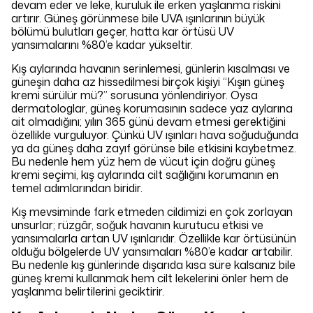
devam eder ve leke, kuruluk ile erken yaşlanma riskini
artırır. Güneş görünmese bile UVA ışınlarının büyük
bölümü bulutları geçer, hatta kar örtüsü UV
yansımalarını %80’e kadar yükseltir.
Kış aylarında havanın serinlemesi, günlerin kısalması ve
güneşin daha az hissedilmesi birçok kişiyi “Kışın güneş
kremi sürülür mü?” sorusuna yönlendiriyor. Oysa
dermatologlar, güneş korumasının sadece yaz aylarına
ait olmadığını; yılın 365 günü devam etmesi gerektiğini
özellikle vurguluyor. Çünkü UV ışınları hava soğuduğunda
ya da güneş daha zayıf görünse bile etkisini kaybetmez.
Bu nedenle hem yüz hem de vücut için doğru güneş
kremi seçimi, kış aylarında cilt sağlığını korumanın en
temel adımlarından biridir.
Kış mevsiminde fark etmeden cildimizi en çok zorlayan
unsurlar; rüzgâr, soğuk havanın kurutucu etkisi ve
yansımalarla artan UV ışınlarıdır. Özellikle kar örtüsünün
olduğu bölgelerde UV yansımaları %80’e kadar artabilir.
Bu nedenle kış günlerinde dışarıda kısa süre kalsanız bile
güneş kremi kullanmak hem cilt lekelerini önler hem de
yaşlanma belirtilerini geciktirir.