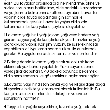
edilir. Bu faydalar arasında cildi nemlendirme, akne ve
sivilce sorunlarını hafifletme, cilde parlaklık kazandırma
ve yaşlanma belirtilerini azaltma sayılabilir. Lavanta
yağının cilde fayda sağlaması için saf hali ile
kullanmamak gerekir. Lavanta yağını cildinizde
kullanmanın birkaç yolunu şöyle sıralayabiliriz:
1.Lavanta yağı, hint yağı, jojoba yağı veya badem yağı
gibi bir taşıyıcı yağ ile karıştırılarak yüz temizleme yağı
olarak kullanılabilir. Karışımı yüzünüze sürerek masaj
yapabilirsiniz. Uygulama sonrası ılık su ile durulamak
gerekir. Bu uygulama cildinizi temizler ve nemlendirir.
2.Birkaç damla lavanta yağı sıcak su dolu bir kaba
eklenerek yüz buharı yapılabilir. Yüzü suyun üzerine
yaklaştırarak buharı 5-10 dakika boyunca beklemek,
cildin nemlenmesini ve gözeneklerin açılmasını sağlar.
3.Lavanta yağı, hindistan cevizi yağı ve kil gibi diğer doğal
bileşenlerle birlikte yüz maskesi olarak kullanılabilir. Bu
karışım, cildinizi nemlendirir, sıkılaştırır ve sivilce
sorunlarını hafifletir.
4.Taşıyıcı bir yağ ile seyreltilmiş lavanta yağı, tek tek