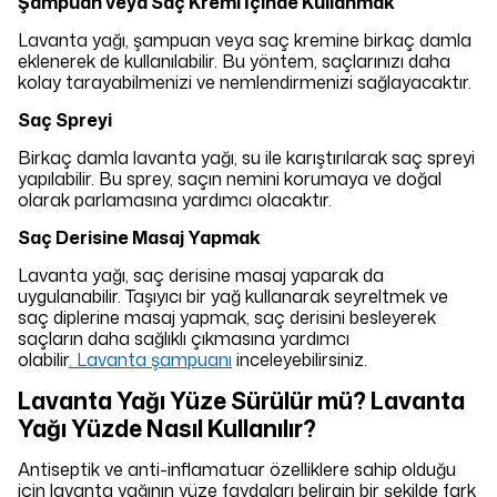
Şampuan veya Saç Kremi İçinde Kullanmak
Sepette 1000 TL ve üzerine sürpriz indirimler 🌸
Lavanta yağı, şampuan veya saç kremine birkaç damla
yuddy
eklenerek de kullanılabilir. Bu yöntem, saçlarınızı daha
kolay tarayabilmenizi ve nemlendirmenizi sağlayacaktır.
Saç Spreyi
Birkaç damla lavanta yağı, su ile karıştırılarak saç spreyi
yapılabilir. Bu sprey, saçın nemini korumaya ve doğal
olarak parlamasına yardımcı olacaktır.
Saç Derisine Masaj Yapmak
Lavanta yağı, saç derisine masaj yaparak da
uygulanabilir. Taşıyıcı bir yağ kullanarak seyreltmek ve
saç diplerine masaj yapmak, saç derisini besleyerek
saçların daha sağlıklı çıkmasına yardımcı
olabilir
. Lavanta şampuanı
inceleyebilirsiniz.
Lavanta Yağı Yüze Sürülür mü? Lavanta
Yağı Yüzde Nasıl Kullanılır?
Antiseptik ve anti-inflamatuar özelliklere sahip olduğu
için lavanta yağının yüze faydaları belirgin bir şekilde fark