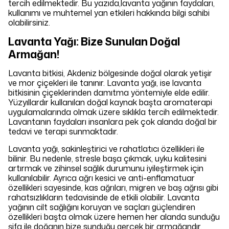
tercih edilmektedir. Bu yazıda,lavanta yağının faydaları,
kullanımı ve muhtemel yan etkileri hakkında bilgi sahibi
olabilirsiniz.
Lavanta Yağı: Bize Sunulan Doğal
Armağan!
Lavanta bitkisi, Akdeniz bölgesinde doğal olarak yetişir
ve mor çiçekleri ile tanınır. Lavanta yağı, ise lavanta
bitkisinin çiçeklerinden damıtma yöntemiyle elde edilir.
Yüzyıllardır kullanılan doğal kaynak başta aromaterapi
uygulamalarında olmak üzere sıklıkla tercih edilmektedir.
Lavantanın faydaları insanlara pek çok alanda doğal bir
tedavi ve terapi sunmaktadır.
Lavanta yağı, sakinleştirici ve rahatlatıcı özellikleri ile
bilinir. Bu nedenle, stresle başa çıkmak, uyku kalitesini
artırmak ve zihinsel sağlık durumunu iyileştirmek için
kullanılabilir. Ayrıca ağrı kesici ve anti-enflamatuar
özellikleri sayesinde, kas ağrıları, migren ve baş ağrısı gibi
rahatsızlıkların tedavisinde de etkili olabilir. Lavanta
yağının cilt sağlığını koruyan ve saçları güçlendiren
özellikleri başta olmak üzere hemen her alanda sunduğu
şifa ile doğanın bize sunduğu gerçek bir armağandır.