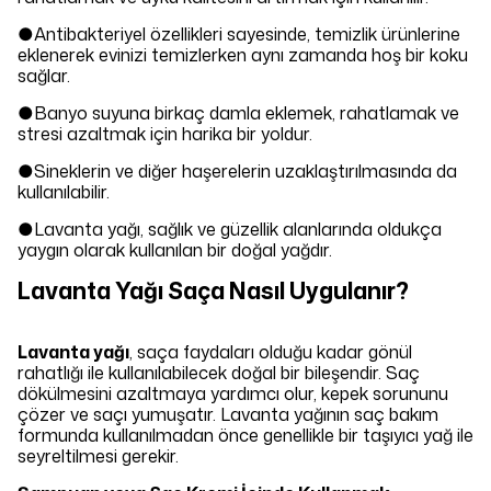
●Antibakteriyel özellikleri sayesinde, temizlik ürünlerine
eklenerek evinizi temizlerken aynı zamanda hoş bir koku
sağlar.
●Banyo suyuna birkaç damla eklemek, rahatlamak ve
stresi azaltmak için harika bir yoldur.
●Sineklerin ve diğer haşerelerin uzaklaştırılmasında da
kullanılabilir.
●Lavanta yağı, sağlık ve güzellik alanlarında oldukça
yaygın olarak kullanılan bir doğal yağdır.
Şans Çarkı ! 🍀
Lavanta Yağı Saça Nasıl Uygulanır?
Çarkı Çevir👇 Sende Kazan ✨
Lavanta yağı
, saça faydaları olduğu kadar gönül
rahatlığı ile kullanılabilecek doğal bir bileşendir. Saç
Tanıtım, pazarlama vb. amaçlarla tarafıma ticari elektronik ileti gönderilmesine
dökülmesini azaltmaya yardımcı olur, kepek sorununu
izin veriyorum.
Aydınlatma Metni
'ni okudum.
çözer ve saçı yumuşatır. Lavanta yağının saç bakım
Paylaştığım bilgilerin
KVKK kapsamında
korunmasını ve bilgilendirmeleri
formunda kullanılmadan önce genellikle bir taşıyıcı yağ ile
almayı kabul ediyorum.
seyreltilmesi gerekir.
Çevir Kazan