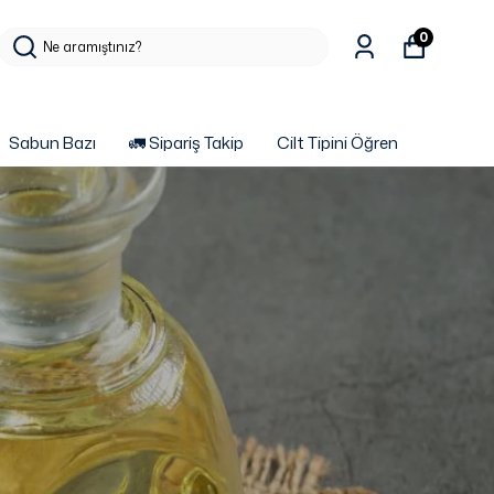
0
Sabun Bazı
🚛 Sipariş Takip
Cilt Tipini Öğren