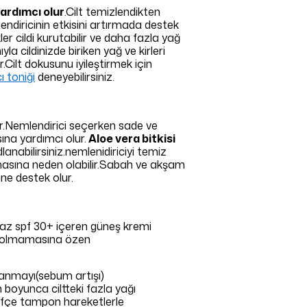
yardımcı olur
.Cilt temizlendikten
endiricinin etkisini artırmada destek
ler cildi kurutabilir ve daha fazla yağ
a cildinizde biriken yağ ve kirleri
ur.Cilt dokusunu iyileştirmek için
ı toniği
deneyebilirsiniz.
dır.Nemlendirici seçerken sade ve
ına yardımcı olur.
Aloe vera bitkisi
dlanabilirsiniz.nemlenidiriciyi temiz
anmasına neden olabilir.Sabah ve akşam
ne destek olur.
n az spf 30+ içeren güneş kremi
ar olmamasına özen
ğlanmayı(sebum artışı)
n boyunca ciltteki fazla yağı
fifçe tampon hareketlerle