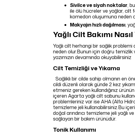
Sivilce ve siyah noktalar
, b
ile ölü hücreler ve yağlar, cilt
komedon oluşumuna neden ol
Makyajın hızlı dağılması
, ya
Yağlı Cilt Bakımı Nasıl 
Yağlı cilt herhangi bir sağlık problemi d
neden olur.Bunun için doğru temizlik ve 
yazımızın devamında okuyabilirsiniz
Cilt Temizliği ve Yıkama
Sağlıklı bir cilde sahip olmanın en ö
cildi düzenli olarak günde 2 kez yıkam
etmeniz gereken kullandığınız ürünün 
içeren Agarta yağlı cilt sabunu kullan
problemleriniz var ise AHA (Alfa Hidrok
temizleme jeli kullanabilirsiniz.Bu içe
doğal arındırıcı temizleme jeli yağlı v
sağlayan bir bakım ürünüdür.
Tonik Kullanımı