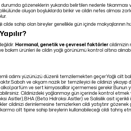
u durumda gözeneklerin yukarıda belirtilen nedenle tıkanması
 folikülünde oluşan boşluklarda birikir ve cildin nefes alması zorla
ur.
ğlı cilde sahip olan bireyler genellikle gün içinde makyajlarının 
Yapılır?
eğildir.
Hormanal, genetik ve çevresel
faktörler
cildimizi
bakım ürünleri ile cildin yağlı görünümü kontrol altına alınabilir
nemli adımı yüzünüzü düzenli temzilemekten geçer.Yağlı cilt bak
aktır.Sabah ve akşam nazik bir temzileyici ile cildinizi yıkayı
alkol,parfüm ve sert kimyasalllar içermemesi gerekir.Bunun yeri
abilirsiniz. Cildinizdeki yağlanmayı gün içerinde kontrol etmek 
si Asitler),BHA (Beta Hidroksi Asitler) ve Salisilik asit içerikl
rikler cildinizi derinlemesine temizlerken cildi yatıştırır göze
e karma cilt tipine sahip bireylerin kullanabileceği cildi tahriş