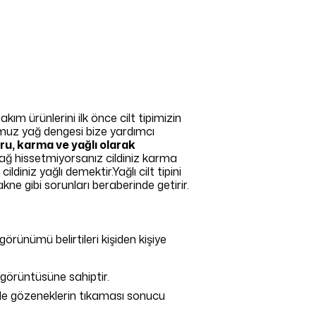
ım ürünlerini ilk önce cilt tipimizin
ğumuz yağ dengesi bize yardımcı
kuru, karma ve yağlı olarak
yağ hissetmiyorsanız cildiniz karma
diniz yağlı demektir.Yağlı cilt tipini
akne gibi sorunları beraberinde getirir.
görünümü belirtileri kişiden kişiye
a görüntüsüne sahiptir.
yle gözeneklerin tıkaması sonucu