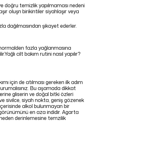
 ve doğru temizlik yapılmaması nedeni
şır oluşn birikintiler siyahlaşır veya
hızla dağılmasından şikayet ederler.
n normalden fazla yağlanmasına
.Yağlı cilt bakım rutini nasıl yapılır?
ımı için de atılması gereken ilk adım
p durumalısınız. Bu aşamada dikkat
ne gliserin ve doğal bitki özleri
ve sivilce, siyah nokta, geniş gözenek
i içerisinde alkol bulunmayan bir
nek görünümünü en aza indidir. Agarta
 etmeden derinlemesine temzilik