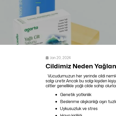
Jan 20, 2024
Cildimiz Neden Yağlan
Vücudumuzun her yerinde cildi nemlen
salgı üretir.Ancak bu salgı kişiden ki
ciltler genellikle yağlı cilde sahip olu
Genetik yatkınlık
Beslenme alışkanlığı aşırı tuzl
Uykusuzluk ve stres
Hava kirliliği