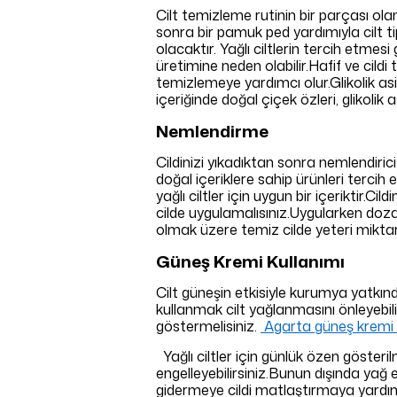
Cilt temizleme rutinin bir parçası ola
sonra bir pamuk ped yardımıyla cilt t
olacaktır. Yağlı ciltlerin tercih etmes
üretimine neden olabilir.Hafif ve cild
temizlemeye yardımcı olur.Glikolik asit,
içeriğinde doğal çiçek özleri, glikolik
Nemlendirme
Cildinizi yıkadıktan sonra nemlendiric
doğal içeriklere sahip ürünleri tercih
yağlı ciltler için uygun bir içeriktir.C
cilde uygulamalısınız.Uygularken doza
olmak üzere temiz cilde yeteri miktar
Güneş Kremi Kullanımı
Cilt güneşin etkisiyle kurumya yatkın
kullanmak cilt yağlanmasını önleyebi
göstermelisiniz.
Agarta güneş kremi
Yağlı ciltler için günlük özen gösteri
engelleyebilirsiniz.Bunun dışında yağ e
gidermeye cildi matlaştırmaya yardımc