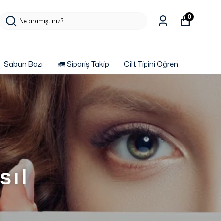
0
Sabun Bazı
🚛 Sipariş Takip
Cilt Tipini Öğren
sıl