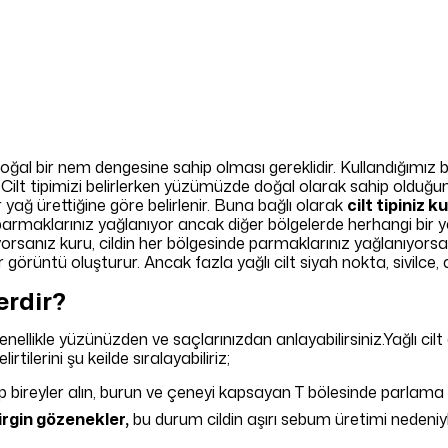
oğal bir nem dengesine sahip olması gereklidir. Kullandığımız bak
z. Cilt tipimizi belirlerken yüzümüzde doğal olarak sahip oldu
 yağ ürettiğine göre belirlenir. Buna bağlı olarak
cilt tipiniz 
parmaklarınız yağlanıyor ancak diğer bölgelerde herhangi bir 
rsanız kuru, cildin her bölgesinde parmaklarınız yağlanıyorsa cil
r görüntü oluşturur. Ancak fazla yağlı cilt siyah nokta, sivilce, 
lerdir?
enellikle yüzünüzden ve saçlarınızdan anlayabilirsiniz.Yağlı cilt 
irtilerini şu keilde sıralayabiliriz;
sahip bireyler alın, burun ve çeneyi kapsayan T bölesinde parlam
irgin gözenekler,
bu durum cildin aşırı sebum üretimi nedeni