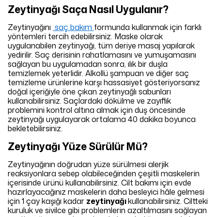
Zeytinyağı Saça Nasıl Uygulanır?
Zeytinyağını
saç bakım
formunda kullanmak için farklı
yöntemleri tercih edebilirsiniz. Maske olarak
uygulanabilen zeytinyağı, tüm deriye masaj yapılarak
yedirilir. Saç derisinin rahatlamasını ve yumuşamasını
sağlayan bu uygulamadan sonra, ılık bir duşla
temizlemek yeterlidir. Alkollü şampuan ve diğer saç
temizleme ürünlerine karşı hassasiyet gösteriyorsanız
doğal içeriğiyle öne çıkan zeytinyağlı sabunları
kullanabilirsiniz. Saçlardaki dökülme ve zayıflık
problemini kontrol altına almak için duş öncesinde
zeytinyağı uygulayarak ortalama 40 dakika boyunca
bekletebilirsiniz.
Zeytinyağı Yüze Sürülür Mü?
Zeytinyağının doğrudan yüze sürülmesi alerjik
reaksiyonlara sebep olabileceğinden çeşitli maskelerin
içerisinde ürünü kullanabilirsiniz. Cilt bakımı için evde
hazırlayacağınız maskelerin daha besleyici hâle gelmesi
için 1 çay kaşığı kadar
zeytinyağı
kullanabilirsiniz. Ciltteki
kuruluk ve sivilce gibi problemlerin azaltılmasını sağlayan