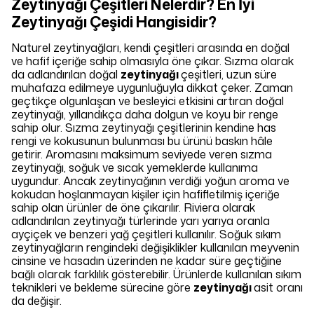
Zeytinyağı Çeşitleri Nelerdir? En İyi
Zeytinyağı Çeşidi Hangisidir?
Naturel zeytinyağları, kendi çeşitleri arasında en doğal
ve hafif içeriğe sahip olmasıyla öne çıkar. Sızma olarak
da adlandırılan doğal
zeytinyağı
çeşitleri, uzun süre
muhafaza edilmeye uygunluğuyla dikkat çeker. Zaman
geçtikçe olgunlaşan ve besleyici etkisini artıran doğal
zeytinyağı, yıllandıkça daha dolgun ve koyu bir renge
sahip olur. Sızma zeytinyağı çeşitlerinin kendine has
rengi ve kokusunun bulunması bu ürünü baskın hâle
getirir. Aromasını maksimum seviyede veren sızma
zeytinyağı, soğuk ve sıcak yemeklerde kullanıma
uygundur. Ancak zeytinyağının verdiği yoğun aroma ve
kokudan hoşlanmayan kişiler için hafifletilmiş içeriğe
sahip olan ürünler de öne çıkarılır. Riviera olarak
adlandırılan zeytinyağı türlerinde yarı yarıya oranla
ayçiçek ve benzeri yağ çeşitleri kullanılır. Soğuk sıkım
zeytinyağların rengindeki değişiklikler kullanılan meyvenin
cinsine ve hasadın üzerinden ne kadar süre geçtiğine
bağlı olarak farklılık gösterebilir. Ürünlerde kullanılan sıkım
teknikleri ve bekleme sürecine göre
zeytinyağı
asit oranı
da değişir.