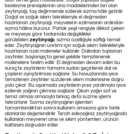
beslenme prensiplerinin ana maddelerinden biri olan
zeytinyağı, taş değirmende ezilerek sızma hâle getirilir.
Doğal ve soğuk sıkım teknikleriyle el değmeden
hazırlanan zeytinyağı, meyvelerin ezilmesinin ardından
sızma hâline bürünür. Parlak yeşil rengiyle dikkat çeken
ve meyveye göre tonlarında değişiklikler
görülebilen
zeytinyağı
, sızma özelliğiyle saflığı temsil
eder. Zeytinyağının üretimi için soğuk sıkım teknikleriyle
hazırlanan özel makineler kullanılır. Dalından toplanan
zeytinler, başlangıçta genel şekilde temizlenerek
makinelere teslim edilir. El değmeden devam eden bu
süreçte zeytinlerin tamamı sudan geçirilerek dal ve
çöplerin ayrıştırılması sağlanır. Su havuzlarında iyice
temizlenen zeytinler süzülerek sıkım makinesine doğru
yola çıkar. Bu aşamada zeytinlerin pres yardımıyla iyice
ezilerek yağının çıkması sağlanır. Çıkan yağın saf ve
temiz olması amacıyla birkaç defa süzme işlemi
tekrarlanır. Sızma zeytinyağının işlemleri
tamamlandıktan sonra kullanım amacına göre farklı
alanlarda değerlendirilir. Tercih edeceğiniz zeytinyağında
kullanılan meyvenin cinsi ve sıkım yöntemleri, ürünün
kalitesini doğrudan etiler.