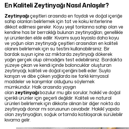
En Kaliteli Zeytinyağı Nasıl Anlaşılır?
Zeytinyağı
çeşitleri arasında en faydalı ve doğal içeriğe
sahip olanları belirlemek için tat ve koku kriterlerine
dikkat edilmesi gerekir. Koyu yeşil tonlarına sahip olan ve
kendine has bir berraklığı bulunan zeytinyağları, genellikle
iyi ürünlerden elde edilir. Kıvamı suya kıyasla daha koyu
ve yoğun olan zeytinyağı çeşitleri arasından en kaliteli
olanını belirlemek için su testini kullanabilirsiniz. Bir
bardak suyun içine az miktarda zeytinyağı dökerek
yağın gerçek olup olmadığını test edebilirsiniz. Bardakta
yüzeye çıkan ve kendi içinde baloncuklar oluşturan
zeytinyağı, kaliteli ve doğal içeriğini belli eder. Suyla
karışan ve dibe çöken yağlarda ise farklı kimyasal
maddeler ve karışımlar olduğunu söylemek
mümkündür. Halk arasında yaygın
olan
zeytinyağı
bozulur mu gibi sorular, hakikî ve doğal
içerikli ürünler için geçerli değildir. Kaliteli ve natural
ürünleri belirlemek için dikkate alınan bir diğer nokta da
zeytinyağı donar mı sorusunun cevabıdır. Hakikî yapıda
olan zeytinyağları, soğuk ortamda katılaşarak sürülebilir
kıvama gelir.