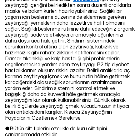
zeytinyağı içeriğini belirledikten sonra düzenli aralıklarla
maske ve bakım kürleri hazırlayabilirsiniz. Sağlıklı bir
yaşam için beslenme düzenine de eklenmesi gereken
zeytinyağı, yemeklerin daha lezzetli ve hafif olmasını
sağlar. Sağlıklı beslenme rutinine dâhil edeceğiniz organik
zeytinyağı, sade ve etkileyici aromasıyla öğünlerinizi
daha doyurucu hâle getirir. Sindirim sistemindeki
sorunları kontrol altına alan zeytinyağı, kabızlık ve
hazımsızlık gibi rahatsızlıkların hafiflemesini sağlar.
Damar tıkanıklığı ve kalp hastalığı gibi problemlerin
engellenmesine yardım eden zeytinyağı, B2 tip diyabet
hastalıklarının oluşum riskini azaltır. Belirli aralıklarla aç
karnına zeytinyağı içmek ve bunu rutin hâline getirmek
karaciğerdeki olası sağlık sorunlarının azaltılmasına
yardım eder. Sindirim sistemini kontrol etmek ve
bağışıklığı daha da kuvvetli hâle getirmek amacıyla
zeytinyağını kür olarak kullanabilirsiniz. Günlük olarak
belirli ölçülerde zeytinyağı içmek, vücudunuzun ihtiyacı
olan antioksidanı karşılar. Kısaca Zeytinyağının
Faydalarını Özetlemek Gerekirse;
●Bütün cilt tiplerini özellikle de kuru cilt tipini
canlandırmada etkilidir.