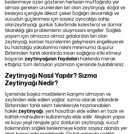
beslenmeye özen gösteren herkesin mutfağında yer
alması gereken ürünlerden biri olan zeytinyağı, doğal ve
besleyici içeriğiyle dikkat çeker.Sağlığın devamlılığı ve
vücudun güçlenmesi için sayısız ayrıcalığa sahip
olanzeytinyağı, günlük tüketimde kolesterol ve damar
tıkanıklığı gibi problemlerin oluşmasını engeller. Sağlıklı
yaşam için olmazsa olmaz gıdalardan biri olan
zeytinyağı, kanser hücrelerinin gelişmesini engelleyerek
bu hastalığa yakalanma riskini minimuma düşürür.
Birbirinden farklı alanlarda insan sağlığına etki etmeyi
başaran
zeytinyağının faydaları
hakkında merak
ettiğiniz tüm detayları yazımızın içerisinde bulabilirsiniz.
Zeytinyağı Nasıl Yapılır? Sızma
Zeytinyağı Nedir?
İçerisinde başka maddelerin karışımı olmayan ve
zeytinden elde edilen yağlar, sızma olarak adlandırılır.
Birbirinden farklı sıkım teknikleriyle hazırlanabilen
hakiki
zeytinyağı
, yeni hasattan elde edilen en taze ve
kaliteli mahsullerin kullanımıyla elde edilir. Akışkan yapısı
ve koyu yeşil rengiyle göz dolduran zeytinyağı, vücut
bakımından sağlıklı beslenmeye kadar sayısız alanda yer
alan temel gıda maddesidir. Doğal yapısıyla sağlıklı