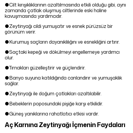
●Cilt kırışıklıklarının azaltılmasında etkili olduğu gibi, aynı
zamanda çatlak oluşmuş ciltlerinde eski haline
kavuşmasında yardımcıdır.
●Zeytinyağı cildi yumuşatır ve esnek pürüzsüz bir
görünüm verir.
●Kurumuş saçların dayanıklılığını ve esnekliğini artırır.
●Saçtaki kepeği ve dökülmeyi engellemeye yardımcı
olur.
●Tırnakları güzelleştirir ve güçlendirir.
●Banyo suyuna katıldığında canlandırır ve yumuşaklık
sağlar.
●Zeytinyağı ile doğum çatlakları azaltılabilir.
Şans Çarkı ! 🍀
●Bebeklerin poposundaki pişiğe karşı etkilidir.
Çarkı Çevir👇 Sende Kazan ✨
●Güneş yanıklarına rahatlatıcı etkisi vardır.
Aç Karnına Zeytinyağı İçmenin Faydaları
Tanıtım, pazarlama vb. amaçlarla tarafıma ticari elektronik ileti gönderilmesine
izin veriyorum.
Aydınlatma Metni
'ni okudum.