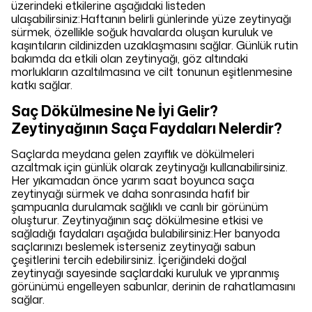
üzerindeki etkilerine aşağıdaki listeden
ulaşabilirsiniz:Haftanın belirli günlerinde yüze zeytinyağı
sürmek, özellikle soğuk havalarda oluşan kuruluk ve
kaşıntıların cildinizden uzaklaşmasını sağlar. Günlük rutin
bakımda da etkili olan zeytinyağı, göz altındaki
morlukların azaltılmasına ve cilt tonunun eşitlenmesine
katkı sağlar.
Saç Dökülmesine Ne İyi Gelir?
Zeytinyağının Saça Faydaları Nelerdir?
Saçlarda meydana gelen zayıflık ve dökülmeleri
azaltmak için günlük olarak zeytinyağı kullanabilirsiniz.
Her yıkamadan önce yarım saat boyunca saça
zeytinyağı sürmek ve daha sonrasında hafif bir
şampuanla durulamak sağlıklı ve canlı bir görünüm
oluşturur. Zeytinyağının saç dökülmesine etkisi ve
sağladığı faydaları aşağıda bulabilirsiniz:Her banyoda
saçlarınızı beslemek isterseniz zeytinyağı sabun
çeşitlerini tercih edebilirsiniz. İçeriğindeki doğal
zeytinyağı sayesinde saçlardaki kuruluk ve yıpranmış
görünümü engelleyen sabunlar, derinin de rahatlamasını
sağlar.