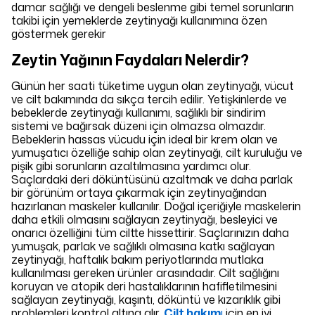
damar sağlığı ve dengeli beslenme gibi temel sorunların
takibi için yemeklerde zeytinyağı kullanımına özen
göstermek gerekir
Zeytin Yağının Faydaları Nelerdir?
Günün her saati tüketime uygun olan zeytinyağı, vücut
ve cilt bakımında da sıkça tercih edilir. Yetişkinlerde ve
bebeklerde zeytinyağı kullanımı, sağlıklı bir sindirim
sistemi ve bağırsak düzeni için olmazsa olmazdır.
Bebeklerin hassas vücudu için ideal bir krem olan ve
yumuşatıcı özelliğe sahip olan zeytinyağı, cilt kuruluğu ve
pişik gibi sorunların azaltılmasına yardımcı olur.
Saçlardaki deri döküntüsünü azaltmak ve daha parlak
bir görünüm ortaya çıkarmak için zeytinyağından
hazırlanan maskeler kullanılır. Doğal içeriğiyle maskelerin
daha etkili olmasını sağlayan zeytinyağı, besleyici ve
onarıcı özelliğini tüm ciltte hissettirir. Saçlarınızın daha
yumuşak, parlak ve sağlıklı olmasına katkı sağlayan
zeytinyağı, haftalık bakım periyotlarında mutlaka
kullanılması gereken ürünler arasındadır. Cilt sağlığını
koruyan ve atopik deri hastalıklarının hafifletilmesini
sağlayan zeytinyağı, kaşıntı, döküntü ve kızarıklık gibi
problemleri kontrol altına alır.
Cilt bakım
ı
için en iyi