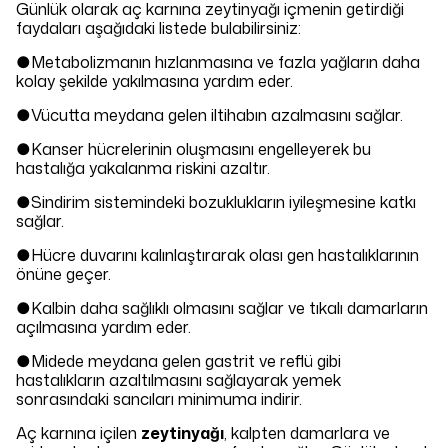
Günlük olarak aç karnına zeytinyağı içmenin getirdiği
Paylaştığım bilgilerin
KVKK kapsamında
korunmasını ve bilgilendirmeleri
faydaları aşağıdaki listede bulabilirsiniz:
almayı kabul ediyorum.
●Metabolizmanın hızlanmasına ve fazla yağların daha
Çevir Kazan
kolay şekilde yakılmasına yardım eder.
●Vücutta meydana gelen iltihabın azalmasını sağlar.
Sepette 1000 TL ve üzerine sürpriz indirimler 🌸
yuddy
●Kanser hücrelerinin oluşmasını engelleyerek bu
hastalığa yakalanma riskini azaltır.
●Sindirim sistemindeki bozuklukların iyileşmesine katkı
sağlar.
●Hücre duvarını kalınlaştırarak olası gen hastalıklarının
önüne geçer.
●Kalbin daha sağlıklı olmasını sağlar ve tıkalı damarların
açılmasına yardım eder.
●Midede meydana gelen gastrit ve reflü gibi
hastalıkların azaltılmasını sağlayarak yemek
sonrasındaki sancıları minimuma indirir.
Aç karnına içilen
zeytinyağı
, kalpten damarlara ve