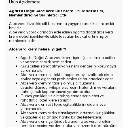
Ürün Açıklaması
Agarta Doğal Aloe Vera Cilt Kremi İle Rahatlatıcı,
Nemlendirici ve Serinletici Etki
Aloe vera, özellikle cilt bakımında yaygın olarak kullanılan bir
bitkidir.
Aloe vera yapraklarından elde edilen agarta doğal aloe vera
krem doğal içerikleriyle cilde faydaları kat kat artırılmış bir
nemlendiricidir.
Aloe vera krem nelere iyi gelir?
Agarta Doğal Aloe vera krem, içerdiği su, amino asitler
ve vitaminler cildi nemlendirir.
Kuru ciltleri rahatlatmaya ve nem dengesini korumaya
yardımcı olur.
Aloe vera krem, ciltteki iltihaplanmayı azaltarak akne,
sivilce veya diğer cilt problemleri ile mücadelede eder.
Aloe vera kremim tahriş olmuş cilt üzerine
uygulandığında, iyileşme sürecini hızlandırır ve yaraların
daha çabuk kapanmasına yardımcı olur.
Güneş yanıkları ve cilt tahrişlerinde serinletici ve
rahatlatıcı özelliklere sahiptir.
Aloe vera krem cilt tonu eşitsizliklerini gidermeye
yardımcı olur.
Aloe vera krem cildin elastikiyetini artırarak kırışıklıkları
ve çizgileri azaltmada harika bir destekleyicidir.
Aloe vera krem içeriğinde bulanan aloe vera jel cildin
temizlenmesine yardımcı olur ve gözenek görünümünü