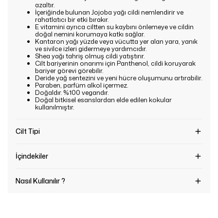
azaltır.
İçeriğinde bulunan Jojoba yağı cildi nemlendirir ve
rahatlatıcı bir etki bırakır.
E vitamini ayrıca ciltten su kaybını önlemeye ve cildin
doğal nemini korumaya katkı sağlar.
Kantaron yağı yüzde veya vücutta yer alan yara, yanık
ve sivilce izleri gidermeye yardımcıdır.
Shea yağı tahriş olmuş cildi yatıştırır.
Cilt bariyerinin onarımı için Panthenol, cildi koruyarak
bariyer görevi görebilir.
Deride yağ sentezini ve yeni hücre oluşumunu artırabilir.
Paraben, parfüm alkol içermez.
Doğaldır. %100 vegandır.
Doğal bitkisel esanslardan elde edilen kokular
kullanılmıştır.
Cilt Tipi
İçindekiler
Nasıl Kullanılır ?