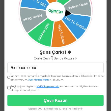
köpürterek cildinize masaj yaparak
temizleyiniz.
Cildinizde 1-2 dakika bekleterek ılık su
ile durulayınız.
El,yüz ve vücut için kullanıma uygundur.
Kuru ve serin yerde muhafaza ediniz.
125 gr
Şans Çarkı ! 🍀
Çarkı Çevir👇 Sende Kazan ✨
Yorumlar
Yorum Yap
9 değerlendirmeye göre
Tanıtım, pazarlama vb. amaçlarla tarafıma ticari elektronik ileti gönderilmesine
izin veriyorum.
Aydınlatma Metni
'ni okudum.
Paylaştığım bilgilerin
KVKK kapsamında
korunmasını ve bilgilendirmeleri
almayı kabul ediyorum.
İbrahim
A.
Satın Alınmış
Çevir Kazan
Sepette 1000 TL ve üzerine sürpriz indirimler 🌸