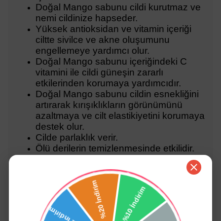
Doğal Mango sabunu cildi kurutmaz ve
nemi cildinize hapseder.
Yüksek antioksidan ve vitamin içeriği
ciltte sivilce ve akne oluşumunu
engellemeye yardımcı olur.
Doğal Mango sabunu içeriğindeki C
vitamini ile cildi güneşin zararlı
etkilerinden korumaya yardımcıdır.
Doğal Mango sabunu cildin esnekliğini
artırarak kırışıklıkların görünümünü
azaltmaya ve cilt elastikiyetini korumaya
destek olur.
Cilde parlaklık verir.
Ölü derilerin temizlenmesinde etkilidir.
%100 bitkisel sabundur hayvansal
yağ içermez
.
SLS,SLES,Alkol, Paraben ve sentetik
kimyasallar içermez
Mango Sabunu Nasıl Kullanılır?
Katı Sabunu elinizde biraz su ile