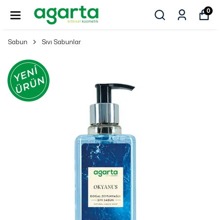
0
Sabun
Sıvı Sabunlar