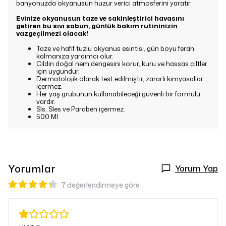
banyonuzda okyanusun huzur verici atmosferini yaratır.
Evinize okyanusun taze ve sakinleştirici havasını
getiren bu sıvı sabun, günlük bakım rutininizin
vazgeçilmezi olacak!
Taze ve hafif tuzlu okyanus esintisi, gün boyu ferah
kalmanıza yardımcı olur.
Cildin doğal nem dengesini korur, kuru ve hassas ciltler
için uygundur.
Dermatolojik olarak test edilmiştir, zararlı kimyasallar
içermez.
Her yaş grubunun kullanabileceği güvenli bir formülü
vardır.
Sls, Sles ve Paraben içermez.
500 Ml
Yorumlar
Yorum Yap
7 değerlendirmeye göre