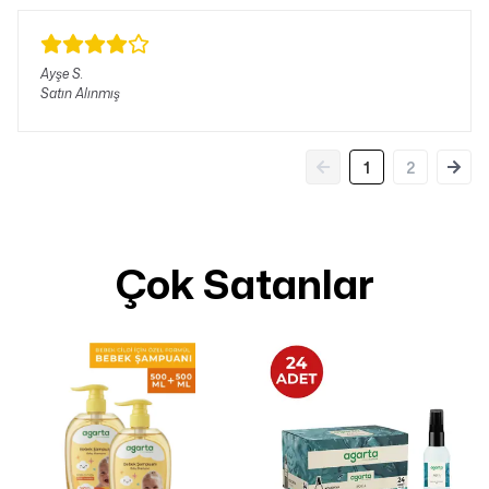
Ayşe
S.
Satın Alınmış
1
2
Çok Satanlar
Tanıtım, pazarlama vb. amaçlarla tarafıma ticari elektronik ileti gönderilmesine
izin veriyorum.
Aydınlatma Metni
'ni okudum.
Paylaştığım bilgilerin
KVKK kapsamında
korunmasını ve bilgilendirmeleri
almayı kabul ediyorum.
Çevir Kazan