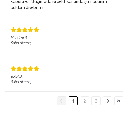
köpürüyor. Saçımada iyi geldi sonunda şampuanımı
buldum diyebilirim.
Mehdiye
S.
Satın Alınmış
Betül
D.
Satın Alınmış
1
2
3