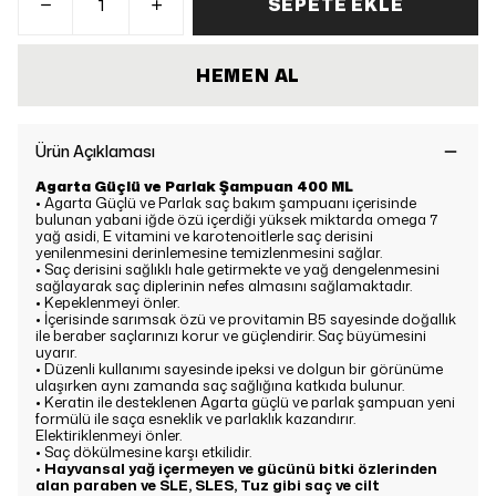
SEPETE EKLE
HEMEN AL
Ürün Açıklaması
Agarta Güçlü ve Parlak Şampuan 400 ML
• Agarta Güçlü ve Parlak saç bakım şampuanı içerisinde
bulunan yabani iğde özü içerdiği yüksek miktarda omega 7
yağ asidi, E vitamini ve karotenoitlerle saç derisini
yenilenmesini derinlemesine temizlenmesini sağlar.
• Saç derisini sağlıklı hale getirmekte ve yağ dengelenmesini
sağlayarak saç diplerinin nefes almasını sağlamaktadır.
• Kepeklenmeyi önler.
• İçerisinde sarımsak özü ve provitamin B5 sayesinde doğallık
ile beraber saçlarınızı korur ve güçlendirir. Saç büyümesini
uyarır.
• Düzenli kullanımı sayesinde ipeksi ve dolgun bir görünüme
ulaşırken aynı zamanda saç sağlığına katkıda bulunur.
• Keratin ile desteklenen Agarta güçlü ve parlak şampuan yeni
formülü ile saça esneklik ve parlaklık kazandırır.
Elektiriklenmeyi önler.
• Saç dökülmesine karşı etkilidir.
•
Hayvansal yağ içermeyen ve gücünü bitki özlerinden
alan paraben ve SLE, SLES, Tuz gibi saç ve cilt