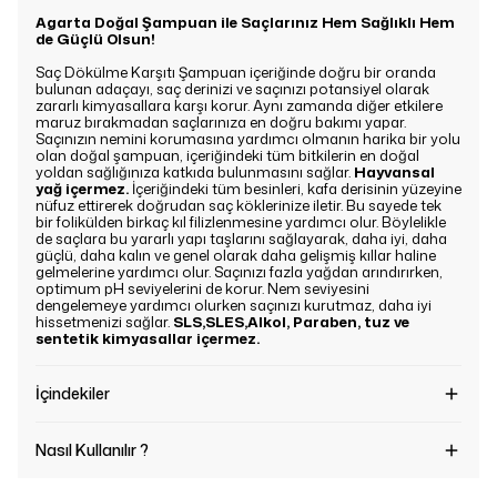
Agarta Doğal Şampuan ile Saçlarınız Hem Sağlıklı Hem
de Güçlü Olsun!
Saç Dökülme Karşıtı Şampuan içeriğinde doğru bir oranda
bulunan adaçayı, saç derinizi ve saçınızı potansiyel olarak
zararlı kimyasallara karşı korur. Aynı zamanda diğer etkilere
maruz bırakmadan saçlarınıza en doğru bakımı yapar.
Saçınızın nemini korumasına yardımcı olmanın harika bir yolu
olan doğal şampuan, içeriğindeki tüm bitkilerin en doğal
yoldan sağlığınıza katkıda bulunmasını sağlar.
Hayvansal
yağ içermez.
İçeriğindeki tüm besinleri, kafa derisinin yüzeyine
nüfuz ettirerek doğrudan saç köklerinize iletir. Bu sayede tek
bir folikülden birkaç kıl filizlenmesine yardımcı olur. Böylelikle
de saçlara bu yararlı yapı taşlarını sağlayarak, daha iyi, daha
güçlü, daha kalın ve genel olarak daha gelişmiş kıllar haline
gelmelerine yardımcı olur. Saçınızı fazla yağdan arındırırken,
optimum pH seviyelerini de korur. Nem seviyesini
dengelemeye yardımcı olurken saçınızı kurutmaz, daha iyi
hissetmenizi sağlar.
SLS,SLES,Alkol, Paraben, tuz ve
sentetik kimyasallar içermez.
İçindekiler
Nasıl Kullanılır ?