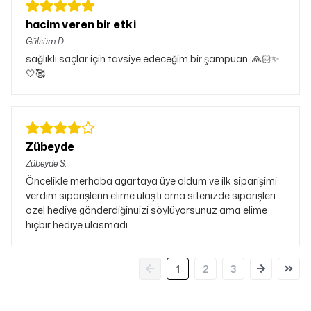
hacim veren bir etki
Gülsüm
D.
sağlıklı saçlar için tavsiye edeceğim bir şampuan. 🙏🏻✨
🤍🥰
Zübeyde
Zübeyde
S.
Öncelikle merhaba agartaya üye oldum ve ilk siparişimi
verdim siparişlerin elime ulaştı ama sitenizde siparişleri
ozel hediye gönderdiğinuizi söylüyorsunuz ama elime
hiçbir hediye ulasmadi
1
2
3