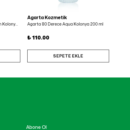
Agarta Kozmetik
Agart
Agarta 24 Adet 80 Derece Limon Kolonya 50 ml
Agarta 80 Derece Aqua Kolonya 200 ml
Agarta
₺ 110.00
₺ 16
SEPETE EKLE
Abone Ol