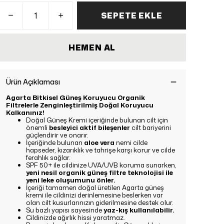
SEPETE EKLE
HEMEN AL
Ürün Açıklaması
Agarta Bitkisel Güneş Koruyucu Organik
Filtrelerle Zenginleştirilmiş Doğal Koruyucu
Kalkanınız!
Doğal Güneş Kremi içeriğinde bulunan cilt için
önemli
besleyici aktif bileşenler
cilt bariyerini
güçlendirir ve onarır.
İçeriğinde bulunan
aloe vera
nemi cilde
hapseder, kızarıklık ve tahrişe karşı korur ve cilde
ferahlık sağlar.
SPF 50+ ile cildinize UVA/UVB koruma sunarken,
yeni nesil organik güneş filtre teknolojisi ile
yeni leke oluşumunu önler.
İçeriği tamamen doğal üretilen Agarta güneş
kremi ile cildinizi derinlemesine beslerken var
olan cilt kusurlarınızın giderilmesine destek olur.
Su bazlı yapısı sayesinde
yaz-kış kullanılabilir.
Cildinizde ağırlık hissi yaratmaz.