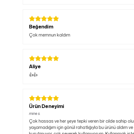
Beğendim
Çok memnun kaldım
Aliye
👍👍
Ürün Deneyimi
mine
s.
Çok hassas ve her şeye tepki veren bir cilde sahip olu
yaşamadığım için gönül rahatlığıyla bu ürünü aldım ve k
kurutmuyor. çok severek kullanıyorum. Kullanmak istey