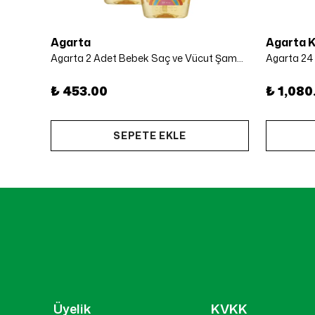
Agarta
Agarta 
Agarta Ağız Bakım Suyu Tam Koruma Alkolsüz 250 Ml
Agarta 2 Adet Bebek Saç ve Vücut Şampuanı 500 Ml x 2 Adet
₺ 453.00
₺ 1,080
SEPETE EKLE
Üyelik
KVKK