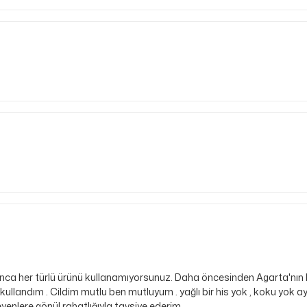
nca her türlü ürünü kullanamıyorsunuz. Daha öncesinden Agarta'nın bazı
ullandım . Cildim mutlu ben mutluyum . yağlı bir his yok , koku yok ay
enlere gönül rahatlığıyla tavsiye ederim.