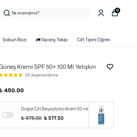
0
Sabun Bazı
🚛 Sipariş Takip
Cilt Tipini Öğren
Güneş Kremi SPF 50+ 100 Ml Yetişkin
26 değerlendirme
₺ 450.00
Doğal Cilt Beyazlatıcı Krem 50 ml
₺ 575.00
₺ 517.50