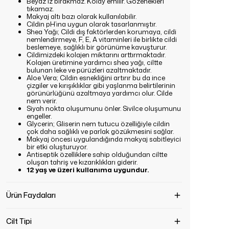
Beyaz iz bırakmaz. Kolay emilir. Gözenekleri
tıkamaz.
Makyaj altı bazı olarak kullanılabilir.
Cildin pH’ına uygun olarak tasarlanmıştır.
Shea Yağı; Cildi dış faktörlerden korumaya, cildi
nemlendirmeye, F, E, A vitaminleri ile birlikte cildi
beslemeye, sağlıklı bir görünüme kavuşturur.
Cildimizdeki kolajen miktarını arttırmaktadır.
Kolajen üretimine yardımcı shea yağı, ciltte
bulunan leke ve pürüzleri azaltmaktadır.
Aloe Vera; Cildin esnekliğini artırır bu da ince
çizgiler ve kırışıklıklar gibi yaşlanma belirtilerinin
görünürlüğünü azaltmaya yardımcı olur. Cilde
nem verir.
Siyah nokta oluşumunu önler. Sivilce oluşumunu
engeller.
Glycerin; Gliserin nem tutucu özelliğiyle cildin
çok daha sağlıklı ve parlak gözükmesini sağlar.
Makyaj öncesi uygulandığında makyaj sabitleyici
bir etki oluşturuyor.
Antiseptik özelliklere sahip olduğundan ciltte
oluşan tahriş ve kızarıklıkları giderir.
12 yaş ve üzeri kullanıma uygundur.
Ürün Faydaları
Cilt Tipi