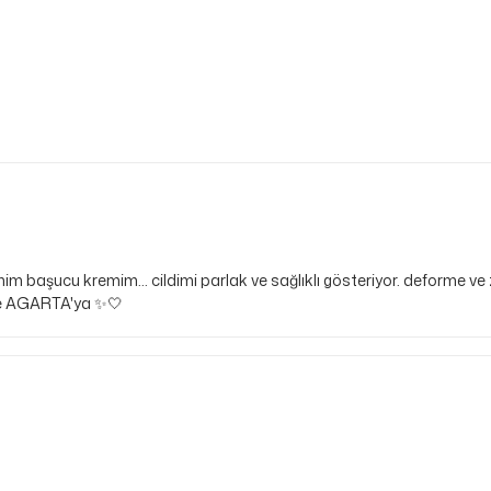
 benim başucu kremim... cildimi parlak ve sağlıklı gösteriyor. deforme v
imle AGARTA'ya ✨🤍