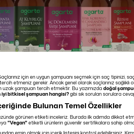
Saçlarınız için en uygun şampuanı seçmek için saç tipinizi, sa
rcih etmeniz gerekir. Ancak genel olarak saçlarınız sağlıklı 
dan uzak şampuan tercih etmektir. Bu yazımızda
doğal şampua
n iyi bitkisel şampuan hangisi?
gibi sık sorulan sorulara ceva
eriğinde Bulunan Temel Özellikler
ünde görünen etiketi inceleriz. Burada ilk adımda dikkat etm
eya
"Vegan"
etiketli ürünlerin güvenilir sertifikalara sahip ol
n emin olmak için içerik listesini kontrol edebilirsiniz. K