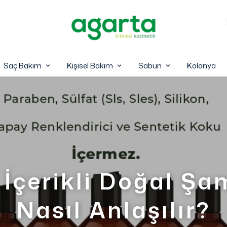
Saç Bakım
Kişisel Bakım
Sabun
Kolonya
 İçerikli Doğal Ş
Nasıl Anlaşılır?