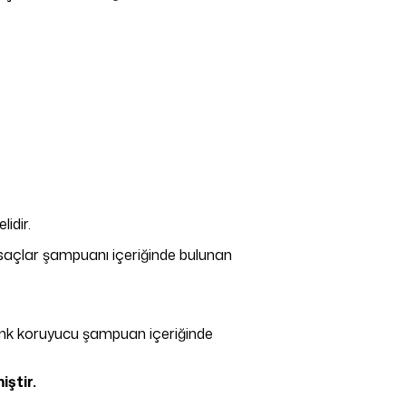
lidir.
lı saçlar şampuanı içeriğinde bulunan
renk koruyucu şampuan içeriğinde
iştir.