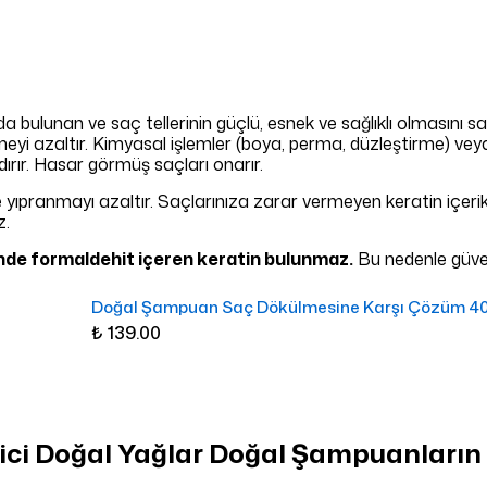
a bulunan ve saç tellerinin güçlü, esnek ve sağlıklı olmasını s
meyi azaltır. Kimyasal işlemler (boya, perma, düzleştirme) veya
dırır. Hasar görmüş saçları onarır.
ve yıpranmayı azaltır. Saçlarınıza zarar vermeyen keratin içeri
z.
nde formaldehit içeren keratin bulunmaz.
Bu nedenle güvenl
Doğal Şampuan Saç Dökülmesine Karşı Çözüm 40
₺ 139.00
yici Doğal Yağlar Doğal Şampuanların