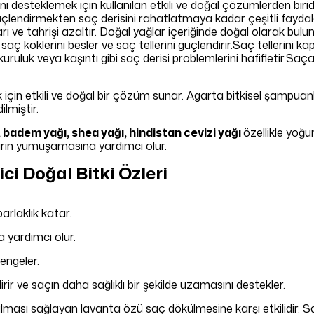
nı desteklemek için kullanılan etkili ve doğal çözümlerden biridir
endirmekten saç derisini rahatlatmaya kadar çeşitli faydalar
rı ve tahrişi azaltır. Doğal yağlar içeriğinde doğal olarak bulu
n saç köklerini besler ve saç tellerini güçlendirir.Saç tellerini 
 kuruluk veya kaşıntı gibi saç derisi problemlerini hafifletir.Saça 
ek için etkili ve doğal bir çözüm sunar. Agarta bitkisel şampuan
lmiştir.
, badem yağı, shea yağı, hindistan cevizi yağı
özellikle yoğu
çların yumuşamasına yardımcı olur.
ci Doğal Bitki Özleri
arlaklık katar.
 yardımcı olur.
engeler.
rir ve saçın daha sağlıklı bir şekilde uzamasını destekler.
lması sağlayan lavanta özü saç dökülmesine karşı etkilidir. Saç 