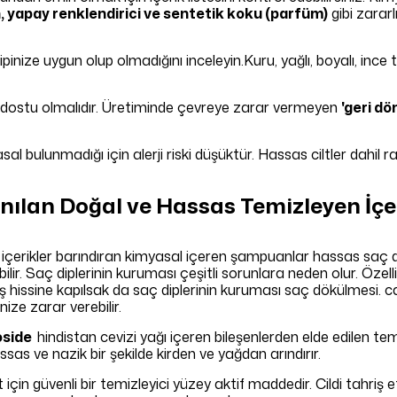
n, yapay renklendirici ve sentetik koku (parfüm)
gibi zararl
e uygun olup olmadığını inceleyin.Kuru, yağlı, boyalı, ince telli
dostu olmalıdır. Üretiminde çevreye zarar vermeyen
'geri dö
bulunmadığı için alerji riski düşüktür. Hassas ciltler dahil rahatl
nılan Doğal ve Hassas Temizleyen İçe
 içerikler barındıran kimyasal içeren şampuanlar hassas saç deri
lir. Saç diplerinin kuruması çeşitli sorunlara neden olur. Özelli
ş hissine kapılsak da saç diplerinin kuruması saç dökülmesi. 
ze zarar verebilir.
oside
hindistan cevizi yağı içeren bileşenlerden elde edilen te
sas ve nazik bir şekilde kirden ve yağdan arındırır.
ilt için güvenli bir temizleyici yüzey aktif maddedir. Cildi tahr