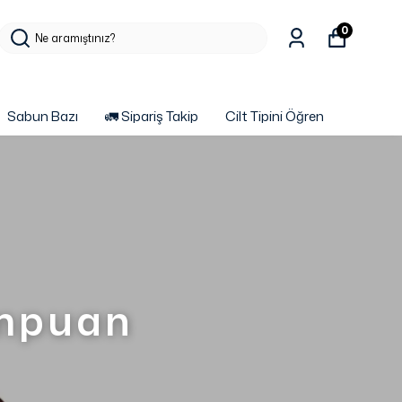
0
Sabun Bazı
🚛 Sipariş Takip
Cilt Tipini Öğren
ampuan