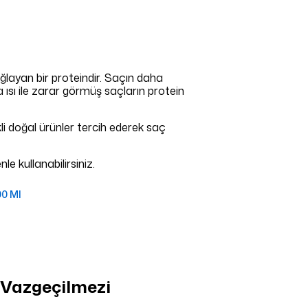
ağlayan bir proteindir. Saçın daha
Şans Çarkı ! 🍀
 ısı ile zarar görmüş saçların protein
Çarkı Çevir👇 Sende Kazan ✨
kli doğal ürünler tercih ederek saç
e kullanabilirsiniz.
Tanıtım, pazarlama vb. amaçlarla tarafıma ticari elektronik ileti
gönderilmesine izin veriyorum.
Aydınlatma Metni
'ni okudum.
0 Ml
Paylaştığım bilgilerin
KVKK kapsamında
korunmasını ve
bilgilendirmeleri almayı kabul ediyorum.
Çevir Kazan
 Vazgeçilmezi
Sepette 1000 TL ve üzerine sürpriz indirimler 🌸