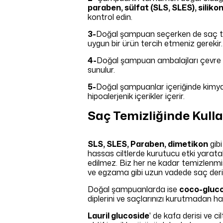
paraben, sülfat (SLS, SLES), siliko
kontrol edin.
3-
Doğal şampuan seçerken de saç tipiniz
uygun bir ürün tercih etmeniz gerekir.
4-
Doğal şampuan ambalajları çevre 
sunulur.
5-
Doğal şampuanlar içeriğinde kimyasal 
hipoalerjenik içerikler içerir.
Saç Temizliğinde Kulla
SLS, SLES, Paraben, dimetikon
gibi
hassas ciltlerde kurutucu etki yaratabi
edilmez. Biz her ne kadar temizlenmi
ve egzama gibi uzun vadede saç derini
Doğal şampuanlarda ise
coco-gluc
diplerini ve saçlarınızı kurutmadan has
Lauril glucoside
' de kafa derisi ve c