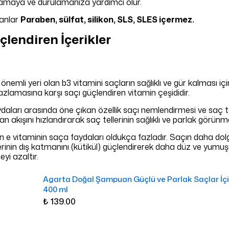
ulamaya ve durulamanıza yardımcı olur.
uanlar
Paraben, sülfat, silikon, SLS, SLES içermez.
çlendiren İçerikler
 önemli yeri olan b3 vitamini saçların sağlıklı ve gür kalması içi
zlamasına karşı saçı güçlendiren vitamin çeşididir.
aları arasında öne çıkan özellik saçı nemlendirmesi ve saç tel
kan akışını hızlandırarak saç tellerinin sağlıklı ve parlak görünm
n e vitaminin saça faydaları oldukça fazladır. Saçın daha do
lerinin dış katmanını (kütikül) güçlendirerek daha düz ve yumuş
eyi azaltır.
Agarta Doğal Şampuan Güçlü ve Parlak Saçlar İç
400 ml
₺ 139.00