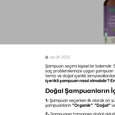
Jan 24, 2025
Şampuan seçimi kişisel bir bakımdır. 
saç problemlerinize uygun şampuan te
temiz ve doğal içerikli, kimyasallar
içerikli şampuan nasıl olmalıdır? E
Doğal Şampuanların İç
1-
Şampuan seçerken ilk olarak ön yüz
şampuanların
"Organik"
,
"Doğal"
v
2-
Şampuanın tamamen doğal olduğunda