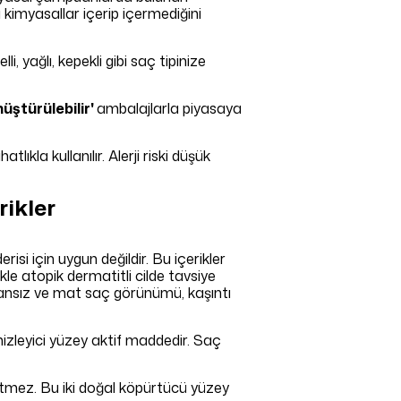
ı kimyasallar içerip içermediğini
, yağlı, kepekli gibi saç tipinize
nüştürülebilir'
ambalajlarla piyasaya
ıkla kullanılır. Alerji riski düşük
rikler
si için uygun değildir. Bu içerikler
kle atopik dermatitli cilde tavsiye
cansız ve mat saç görünümü, kaşıntı
mizleyici yüzey aktif maddedir. Saç
iş etmez. Bu iki doğal köpürtücü yüzey