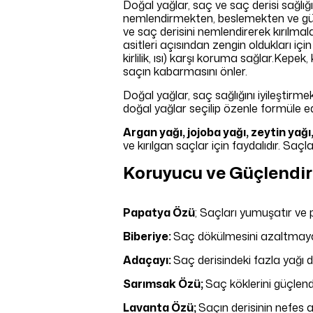
Doğal yağlar, saç ve saç derisi sağlığı
nemlendirmekten, beslemekten ve güçl
ve saç derisini nemlendirerek kırılmala
asitleri açısından zengin oldukları içi
kirlilik, ısı) karşı koruma sağlar.Kepek,
saçın kabarmasını önler.
Doğal yağlar, saç sağlığını iyileştirm
doğal yağlar seçilip özenle formüle edi
Argan yağı, jojoba yağı, zeytin yağı
ve kırılgan saçlar için faydalıdır. Sa
Koruyucu ve Güçlendiri
Papatya Özü
; Saçları yumuşatır ve p
Biberiye:
Saç dökülmesini azaltmaya
Adaçayı:
Saç derisindeki fazla yağı d
Sarımsak Özü;
Saç köklerini güçlendi
Lavanta Özü;
Saçın derisinin nefes a