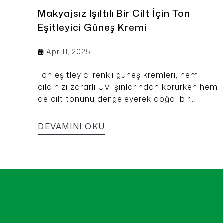
Makyajsız Işıltılı Bir Cilt İçin Ton
Eşitleyici Güneş Kremi
Apr 11, 2025
Ton eşitleyici renkli güneş kremleri, hem
cildinizi zararlı UV ışınlarından korurken hem
de cilt tonunu dengeleyerek doğal bir
görünüm sağlar. Özellikle yaz aylarında ağır
makyajdan kaçınmak isteyenlerin
DEVAMINI OKU
vazgeçilmezi haline gelen bu çok bu ürün tek
adımda hem koruma hem de ışıltılı ve sağlıklı
doğal bir cilt görünümü sunar.