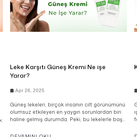
gönderilmesine izin ver
Paylaştığım bilgilerin
K
bilgilendirmeleri almay
Ç
Sepette 1000 TL
Leke Karşıtı Güneş Kremi Ne işe
Yarar?
Apr 26, 2025
Güneş lekeleri, birçok insanın cilt görünümünü
G
olumsuz etkileyen en yaygın sorunlardan biri
ı
haline gelmiş durumda. Peki, bu lekelerle başa
f
k
çıkmanın en etkili yolu nedir? Bu sorunun
h
cevabı doğru içeriklere sahip cilt tipinizle
ü
DEVAMINI OKU