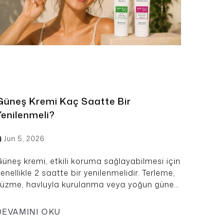
Güneş Kremi Kaç Saatte Bir
Yenilenmeli?
Jun 5, 2026
üneş kremi, etkili koruma sağlayabilmesi için
enellikle 2 saatte bir yenilenmelidir. Terleme,
üzme, havluyla kurulanma veya yoğun güneş
ltında uzun süre kalma gibi durumlarda ise
üneş koruyucu krem daha sık uygulanmalıdır.
DEVAMINI OKU