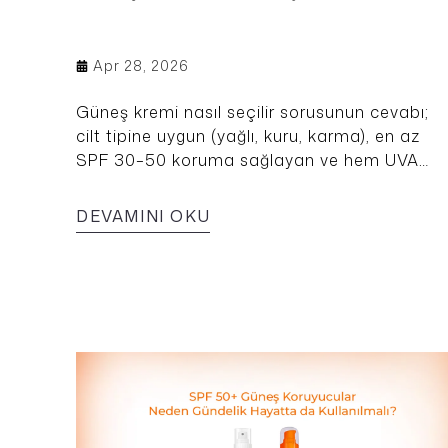
Apr 28, 2026
Güneş kremi nasıl seçilir sorusunun cevabı;
cilt tipine uygun (yağlı, kuru, karma), en az
SPF 30–50 koruma sağlayan ve hem UVA
hem UVB ışınlarına karşı geniş spektrumlu
koruma sunan bir ürün tercih etmektir. Yağlı
DEVAMINI OKU
ciltler için su bazlı ve matlaştırıcı formüller,
kuru ciltler için ise nemlendirici içerikli güneş
kremleri daha uygundur. Günlük kullanımda
SPF 30 yeterliyken, yoğun güneş
maruziyetinde SPF 50+ tercih edilmelidir.