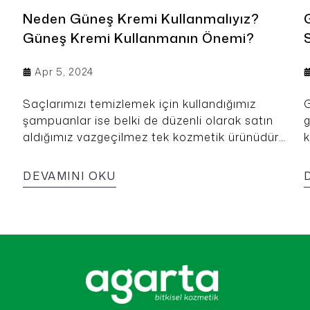
Neden Güneş Kremi Kullanmalıyız?
Güneş Kremi Kullanmanın Önemi?
Apr 5, 2024
Saçlarımızı temizlemek için kullandığımız
G
şampuanlar ise belki de düzenli olarak satın
g
aldığımız vazgeçilmez tek kozmetik ürünüdür.
k
Bu nedenle şampuan seçimi yaparken doğal
k
ve temiz içeriklere sahip olması saç ve vücut
DEVAMINI OKU
sağlığınız açısından oldukça önemlidir.