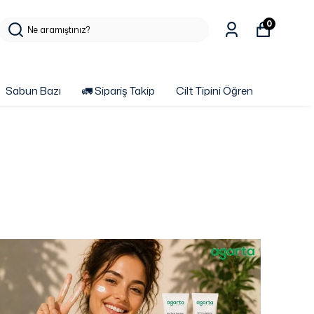
0
Sabun Bazı
🚛 Sipariş Takip
Cilt Tipini Öğren