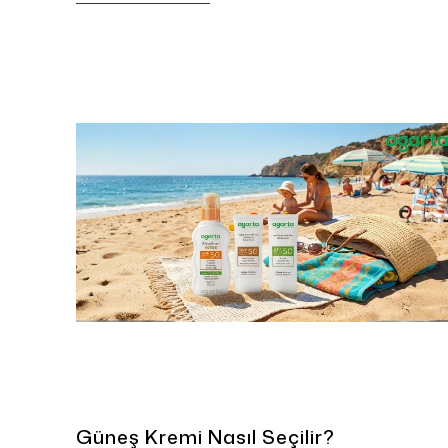
için özellikle yüzme, terleme ve havluyla
kurulanma sonrasında ürün yeniden
uygulanmalıdır.
Güneş Kremi Nasıl Seçilir?