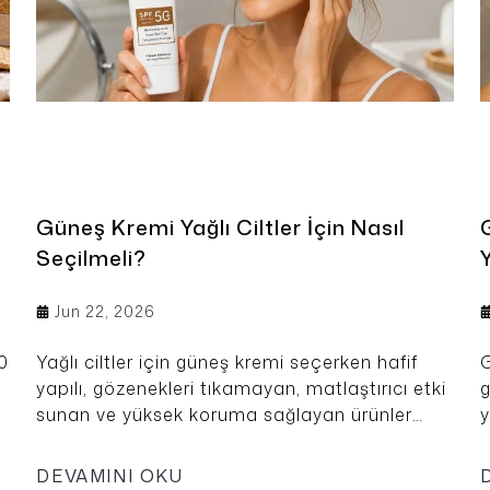
Güneş Kremi Yağlı Ciltler İçin Nasıl
Seçilmeli?
Jun 22, 2026
0
Yağlı ciltler için güneş kremi seçerken hafif
G
yapılı, gözenekleri tıkamayan, matlaştırıcı etki
g
sunan ve yüksek koruma sağlayan ürünler
y
tercih edilmelidir. Özellikle SPF 50 koruma
a
mı
faktörüne sahip, yağlanma ve parlama
g
DEVAMINI OKU