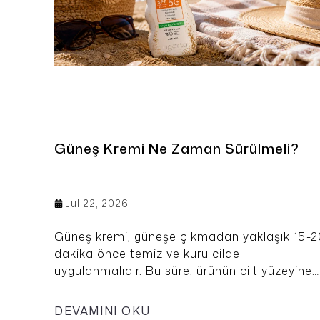
Güneş Kremi Ne Zaman Sürülmeli?
Jul 22, 2026
Güneş kremi, güneşe çıkmadan yaklaşık 15-2
dakika önce temiz ve kuru cilde
uygulanmalıdır. Bu süre, ürünün cilt yüzeyine
eşit şekilde yayılmasına ve etkili koruma
sağlamasına yardımcı olur. Korumanın deva
DEVAMINI OKU