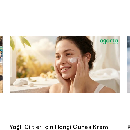
görünümünü azaltmaya yardımcı olan bir
D
güneş kremi, cildi UVA ve UVB ışınlarına karşı
ı
korurken gün boyu daha konforlu bir kullanım
sağlayabilir. Yağlı ve karma ciltler için
geliştirilen matlaştırıcı formüller, ciltte ağırlık
hissi oluşturmadan etkili koruma sunar.
Yağlı Ciltler İçin Hangi Güneş Kremi