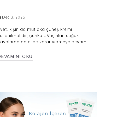
Dec 3, 2025
vet, kışın da mutlaka güneş kremi
ullanılmalıdır; çünkü UV ışınları soğuk
avalarda da cilde zarar vermeye devam
der ve leke, kuruluk ile erken yaşlanma riskini
rtırır.
DEVAMINI OKU
 Çarkı ! 🍀
vir👇 Sende Kazan ✨
maçlarla tarafıma ticari elektronik ileti