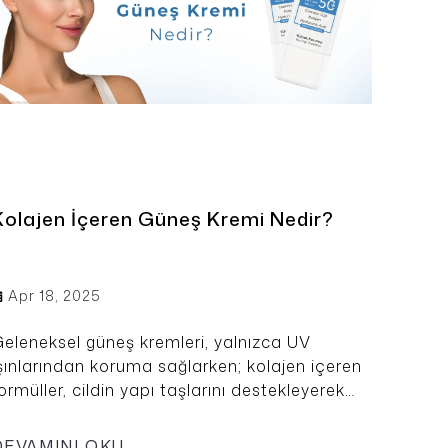
iyorum.
Aydınlatma Metni
'ni okudum.
VKK kapsamında
korunmasını ve
ı kabul ediyorum.
evir Kazan
 ve üzerine sürpriz indirimler 🌸
yuddy
Kolajen İçeren Güneş Kremi Nedir?
Apr 18, 2025
eleneksel güneş kremleri, yalnızca UV
şınlarından koruma sağlarken; kolajen içeren
ormüller, cildin yapı taşlarını destekleyerek
em koruyucu hem de onarıcı etki sunar. Bu
rünler, özellikle yaşlanma karşıtı bakım
DEVAMINI OKU