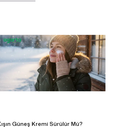
üzenli yenilenmeyen güneş kremi, cildi UV
şınlarına karşı yeterince koruyamayabilir.
Kışın Güneş Kremi Sürülür Mü?