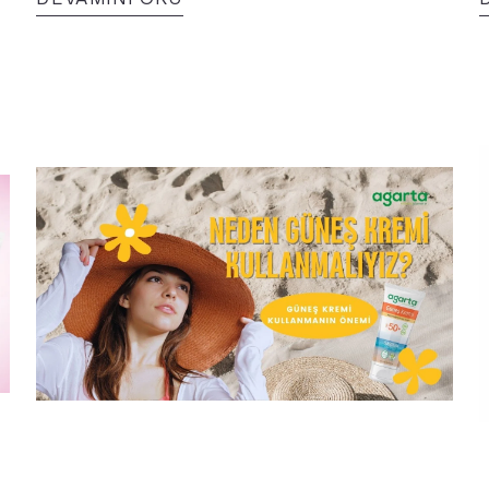
uyumlu bir leke karşıtı güneş kremi
y